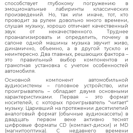
способствует глубокому погружению в
эмоциональные лабиринты классических
произведений. Но, так или иначе, тот, кто
проводит за рулем довольно много времени,
слушая музыку, хорошо отличает качественный
звук от некачественного. Труднее
проанализировать и определить, почему в
салоне одной машины музыка звучит живо,
динамично, объемно, а в другой тускло и
неинтересно. Два главных, решающих фактора –
это правильный выбор компонентов и
грамотная установка с учетом особенностей
автомобиля.
Основной компонент автомобильной
аудиосистемы – головное устройство, или
проигрыватель – обладает двумя основными
характеристиками. Первая – это формат
носителей, с которых проигрыватель "читает"
музыку. Царивший на протяжении десятилетий
аналоговый формат (обычные аудиокассеты) в
двадцать первом веке активно теснят
цифровые форматы СD (компакт-диски) и MD
(магнитооптика). С недавнего времени