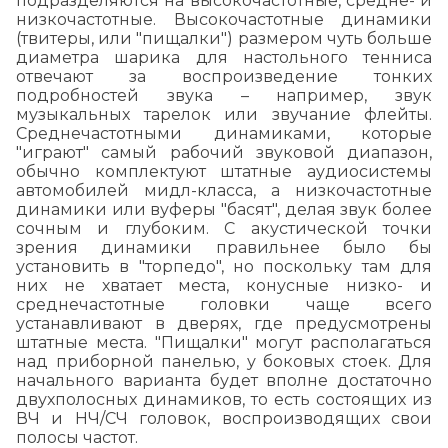
подразделяются на высокочастотные, средне- и
низкочастотные. Высокочастотные динамики
(твитеры, или "пищалки") размером чуть больше
диаметра шарика для настольного тенниса
отвечают за воспроизведение тонких
подробностей звука – например, звук
музыкальных тарелок или звучание флейты.
Среднечастотными динамиками, которые
"играют" самый рабочий звуковой диапазон,
обычно комплектуют штатные аудиосистемы
автомобилей мидл-класса, а низкочастотные
динамики или вуферы "басят", делая звук более
сочным и глубоким. С акустической точки
зрения динамики правильнее было бы
установить в "торпедо", но поскольку там для
них не хватает места, конусные низко- и
среднечастотные головки чаще всего
устанавливают в дверях, где предусмотрены
штатные места. "Пищалки" могут располагаться
над приборной панелью, у боковых стоек. Для
начального варианта будет вполне достаточно
двухполосных динамиков, то есть состоящих из
ВЧ и НЧ/СЧ головок, воспроизводящих свои
полосы частот.