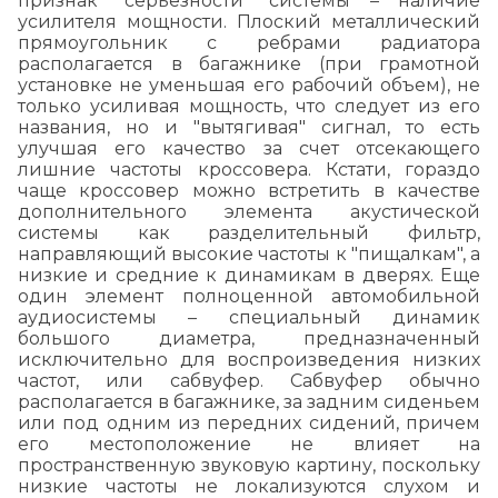
признак "серьезности" системы – наличие
усилителя мощности. Плоский металлический
прямоугольник с ребрами радиатора
располагается в багажнике (при грамотной
установке не уменьшая его рабочий объем), не
только усиливая мощность, что следует из его
названия, но и "вытягивая" сигнал, то есть
улучшая его качество за счет отсекающего
лишние частоты кроссовера. Кстати, гораздо
чаще кроссовер можно встретить в качестве
дополнительного элемента акустической
системы как разделительный фильтр,
направляющий высокие частоты к "пищалкам", а
низкие и средние к динамикам в дверях. Еще
один элемент полноценной автомобильной
аудиосистемы – специальный динамик
большого диаметра, предназначенный
исключительно для воспроизведения низких
частот, или сабвуфер. Сабвуфер обычно
располагается в багажнике, за задним сиденьем
или под одним из передних сидений, причем
его местоположение не влияет на
пространственную звуковую картину, поскольку
низкие частоты не локализуются слухом и