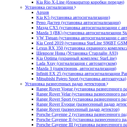
Kia Rio X-Line (блокиратор коробки передач)
Установка сигнализации
Архив
Kia K5 (установка автосигнализации)
Рено Дастер (установка автосигнализации)
Мазда CХ5 (установка автосигнализации с ав
Mazda 3 (BK) (установка автосигнализации St
VW Tiguan (установка автосигнализации с ав
Kia Ceed 2019 (установка StarLine S96BT GSM
Lexus RX 350 (установка охранного комплекс
Шевроле Нива (Установка Старлайн А93)
Kia Optima (охранный комплекс StarLine)
Lada Xray (сигнализация с автозапуском)
Mazda 3 (парктроник, автосигнализация)
Infiniti EX 25 (установка автосигнализации Pa
Mitsubishi Pajero Sport (установка автозапуска)
Установка разнесенных радар детекторов
Range Rover Vogue (установка разнесенного р
Range Rover Velar (установка разнесенного ра
Range Rover Sport (установка разнесенного ра
Range Rover Evoque (разнесенный радар детек
Range Rover (разнесенный радар детектор)
Porsche Cayenne 2 (установка разнесенного ра
Porsche Cayenne II (установка разнесенного ра
Porsche Cayenne III (установка разнесенного р