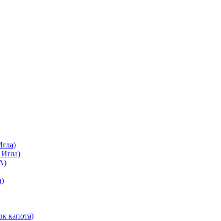
Игла)
 Игла)
А)
а)
ок капота)