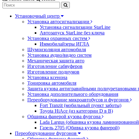
Установочный центр
Установка автосигнализации
Установка сигнализации StarLine
Автозапуск StarLine без ключа
Установка охранных систем
Иммобилайзеры ИГЛА
Шумоизоляция автомобиля
Установка аудио/видео систем
Механическая защита авто
Изготовление сабвуферов
Изготовление подиумов
Установка ксенона
Тонировка автомобиля
Защита кузова антигравийными полиуретановыми 
Установка дополнительного оборудования
Переоборудование микроавтобусов и фургонов
Fort Tranzit (мобильный пункт заботы)
Toyota HiAce (из категории D в B)
Обшивка фанерой кузова фургона
Lada Largus (обшивка кузова ламинированной
Газель 2705 (Обивка кузова фанерой)
Переоборудование фургонов
Обшивка фургона фанерой