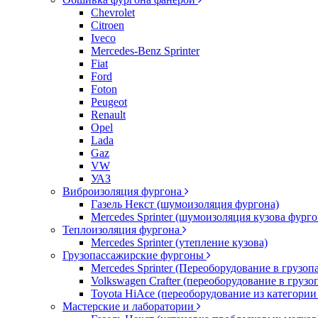
Chevrolet
Citroen
Iveco
Mercedes-Benz Sprinter
Fiat
Ford
Foton
Peugeot
Renault
Opel
Lada
Gaz
VW
УАЗ
Виброизоляция фургона
Газель Некст (шумоизоляция фургона)
Mercedes Sprinter (шумоизоляция кузова фурго
Теплоизоляция фургона
Mercedes Sprinter (утепление кузова)
Грузопассажирские фургоны
Mercedes Sprinter (Переоборудование в грузо
Volkswagen Crafter (переоборудование в груз
Toyota HiAce (переоборудование из категории
Мастерские и лаборатории