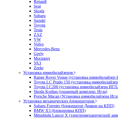
Renault
Seat
Skoda
Subaru
Suzuki
Toyota
Tesla
ZAZ
VW
Volvo
Mercedes-Benz
Geely
Москвич
УАЗ
Zeekr
Установка иммобилайзеров
Range Rover Vogue (установка иммобилайзер 
Toyota LC Prado 150 (установка иммобилайзер
Toyota LC200 (установка иммобилайзера ИГЛ
Skoda Kodiaq (охранный комплекс Игла)
Porsche Macan (Установка иммобилайзера Игл
Установка механических блокираторов
Subaru Forester (блокиратор Дракон на КПП)
BMW X3 (блокировка КПП)
Mitsubishi Lancer X (электромеханический зам