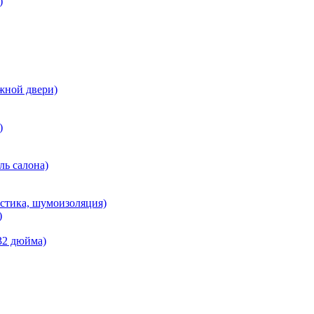
)
жной двери)
)
ль салона)
кустика, шумоизоляция)
)
 32 дюйма)