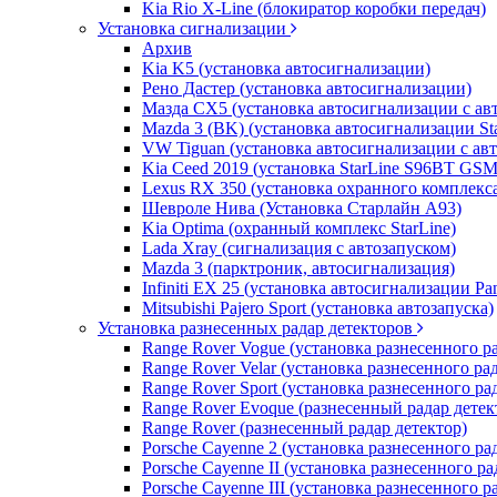
Kia Rio X-Line (блокиратор коробки передач)
Установка сигнализации
Архив
Kia K5 (установка автосигнализации)
Рено Дастер (установка автосигнализации)
Мазда CХ5 (установка автосигнализации с ав
Mazda 3 (BK) (установка автосигнализации St
VW Tiguan (установка автосигнализации с ав
Kia Ceed 2019 (установка StarLine S96BT GSM
Lexus RX 350 (установка охранного комплекс
Шевроле Нива (Установка Старлайн А93)
Kia Optima (охранный комплекс StarLine)
Lada Xray (сигнализация с автозапуском)
Mazda 3 (парктроник, автосигнализация)
Infiniti EX 25 (установка автосигнализации Pa
Mitsubishi Pajero Sport (установка автозапуска)
Установка разнесенных радар детекторов
Range Rover Vogue (установка разнесенного р
Range Rover Velar (установка разнесенного ра
Range Rover Sport (установка разнесенного ра
Range Rover Evoque (разнесенный радар детек
Range Rover (разнесенный радар детектор)
Porsche Cayenne 2 (установка разнесенного ра
Porsche Cayenne II (установка разнесенного ра
Porsche Cayenne III (установка разнесенного р