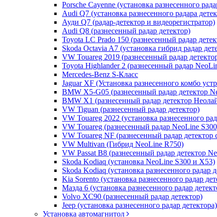
Porsche Cayenne (установка разнесенного рада
Audi Q7 (установка разнесенного радара дете
Ауди Q7 (радар-детектор и видеорегистратор)
Audi Q8 (разнесенный радар детектор)
Toyota LC Prado 150 (разнесенный радар детек
Skoda Octavia A7 (установка гибрид радар дет
VW Touareg 2019 (разнесенный радар детекто
Toyota Highlander 2 (разнесенный радар NeoLi
Mercedes-Benz S-Класс
Jaguar XF (Установка разнесенного комбо уст
BMW X5-G05 (разнесенный радар детектор Ne
BMW X1 (разнесенный радар детектор Неолай
VW Tiguan (разнесенный радар детектор)
VW Touareg 2022 (установка разнесенного рад
VW Touareg (разнесенный радар NeoLine S300
VW Touareg NF (разнесенный радар детектор 
VW Multivan (Гибрид NeoLine R750)
VW Passat B8 (разнесенный радар детектор Ne
Skoda Kodiaq (установка NeoLine S300 и X53)
Skoda Kodiaq (установка разнесенного радар д
Kia Sorento (установка разнесенного радар дет
Мазда 6 (установка разнесенного радар детект
Volvo XC90 (разнесенный радар детектор)
Jeep (установка разнесенного радар детектора)
Установка автомагнитол