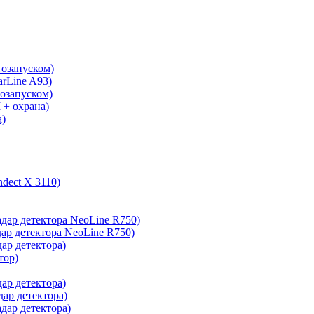
тозапуском)
arLine A93)
тозапуском)
 + охрана)
а)
ndect X 3110)
адар детектора NeoLine R750)
дар детектора NeoLine R750)
дар детектора)
тор)
дар детектора)
дар детектора)
адар детектора)