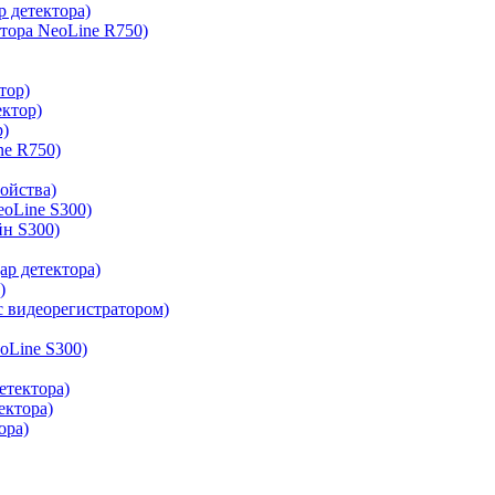
р детектора)
ктора NeoLine R750)
тор)
ектор)
р)
ne R750)
ройства)
oLine S300)
н S300)
ар детектора)
)
с видеорегистратором)
oLine S300)
етектора)
ектора)
ора)