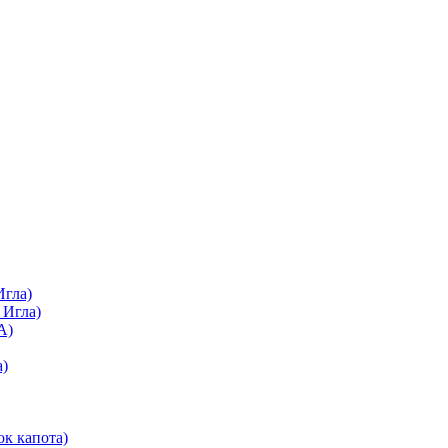
Игла)
 Игла)
А)
а)
ок капота)