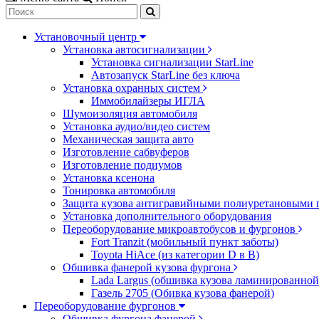
Установочный центр
Установка автосигнализации
Установка сигнализации StarLine
Автозапуск StarLine без ключа
Установка охранных систем
Иммобилайзеры ИГЛА
Шумоизоляция автомобиля
Установка аудио/видео систем
Механическая защита авто
Изготовление сабвуферов
Изготовление подиумов
Установка ксенона
Тонировка автомобиля
Защита кузова антигравийными полиуретановыми 
Установка дополнительного оборудования
Переоборудование микроавтобусов и фургонов
Fort Tranzit (мобильный пункт заботы)
Toyota HiAce (из категории D в B)
Обшивка фанерой кузова фургона
Lada Largus (обшивка кузова ламинированной
Газель 2705 (Обивка кузова фанерой)
Переоборудование фургонов
Обшивка фургона фанерой