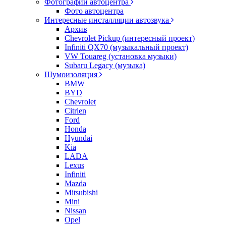
Фотографии автоцентра
Фото автоцентра
Интересные инсталляции автозвука
Архив
Chevrolet Pickup (интересный проект)
Infiniti QX70 (музыкальный проект)
VW Touareg (установка музыки)
Subaru Legacy (музыка)
Шумоизоляция
BMW
BYD
Chevrolet
Citrien
Ford
Honda
Hyundai
Kia
LADA
Lexus
Infiniti
Mazda
Mitsubishi
Mini
Nissan
Opel