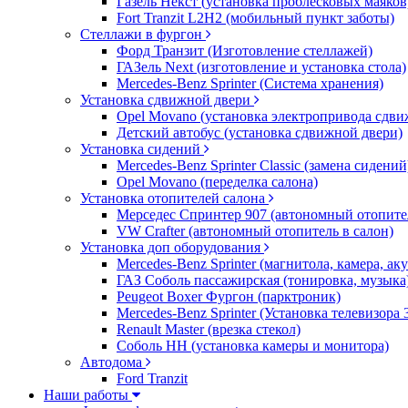
Газель Некст (установка проблесковых маяков
Fort Tranzit L2H2 (мобильный пункт заботы)
Стеллажи в фургон
Форд Транзит (Изготовление стеллажей)
ГАЗель Next (изготовление и установка стола)
Mercedes-Benz Sprinter (Система хранения)
Установка сдвижной двери
Opel Movano (установка электропривода сдви
Детский автобус (установка сдвижной двери)
Установка сидений
Mercedes-Benz Sprinter Classic (замена сидений
Opel Movano (переделка салона)
Установка отопителей салона
Мерседес Спринтер 907 (автономный отопите
VW Crafter (автономный отопитель в салон)
Установка доп оборудования
Mercedes-Benz Sprinter (магнитола, камера, а
ГАЗ Соболь пассажирская (тонировка, музыка
Peugeot Boxer Фургон (парктроник)
Mercedes-Benz Sprinter (Установка телевизора
Renault Master (врезка стекол)
Соболь НН (установка камеры и монитора)
Автодома
Ford Tranzit
Наши работы