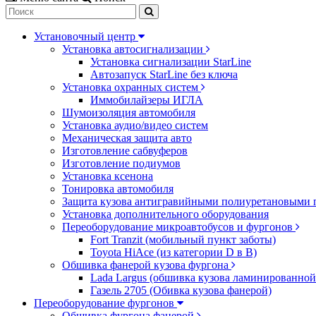
Установочный центр
Установка автосигнализации
Установка сигнализации StarLine
Автозапуск StarLine без ключа
Установка охранных систем
Иммобилайзеры ИГЛА
Шумоизоляция автомобиля
Установка аудио/видео систем
Механическая защита авто
Изготовление сабвуферов
Изготовление подиумов
Установка ксенона
Тонировка автомобиля
Защита кузова антигравийными полиуретановыми 
Установка дополнительного оборудования
Переоборудование микроавтобусов и фургонов
Fort Tranzit (мобильный пункт заботы)
Toyota HiAce (из категории D в B)
Обшивка фанерой кузова фургона
Lada Largus (обшивка кузова ламинированной
Газель 2705 (Обивка кузова фанерой)
Переоборудование фургонов
Обшивка фургона фанерой