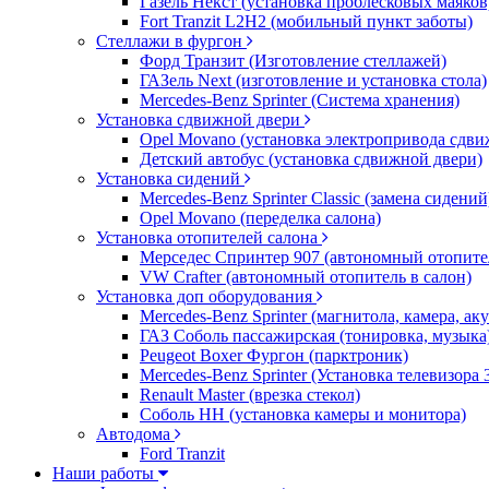
Газель Некст (установка проблесковых маяков
Fort Tranzit L2H2 (мобильный пункт заботы)
Стеллажи в фургон
Форд Транзит (Изготовление стеллажей)
ГАЗель Next (изготовление и установка стола)
Mercedes-Benz Sprinter (Система хранения)
Установка сдвижной двери
Opel Movano (установка электропривода сдви
Детский автобус (установка сдвижной двери)
Установка сидений
Mercedes-Benz Sprinter Classic (замена сидений
Opel Movano (переделка салона)
Установка отопителей салона
Мерседес Спринтер 907 (автономный отопите
VW Crafter (автономный отопитель в салон)
Установка доп оборудования
Mercedes-Benz Sprinter (магнитола, камера, а
ГАЗ Соболь пассажирская (тонировка, музыка
Peugeot Boxer Фургон (парктроник)
Mercedes-Benz Sprinter (Установка телевизора
Renault Master (врезка стекол)
Соболь НН (установка камеры и монитора)
Автодома
Ford Tranzit
Наши работы