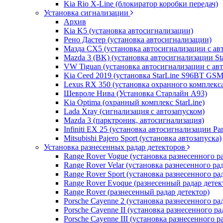
Kia Rio X-Line (блокиратор коробки передач)
Установка сигнализации
Архив
Kia K5 (установка автосигнализации)
Рено Дастер (установка автосигнализации)
Мазда CХ5 (установка автосигнализации с ав
Mazda 3 (BK) (установка автосигнализации St
VW Tiguan (установка автосигнализации с ав
Kia Ceed 2019 (установка StarLine S96BT GSM
Lexus RX 350 (установка охранного комплекс
Шевроле Нива (Установка Старлайн А93)
Kia Optima (охранный комплекс StarLine)
Lada Xray (сигнализация с автозапуском)
Mazda 3 (парктроник, автосигнализация)
Infiniti EX 25 (установка автосигнализации Pa
Mitsubishi Pajero Sport (установка автозапуска)
Установка разнесенных радар детекторов
Range Rover Vogue (установка разнесенного р
Range Rover Velar (установка разнесенного ра
Range Rover Sport (установка разнесенного ра
Range Rover Evoque (разнесенный радар детек
Range Rover (разнесенный радар детектор)
Porsche Cayenne 2 (установка разнесенного ра
Porsche Cayenne II (установка разнесенного ра
Porsche Cayenne III (установка разнесенного р