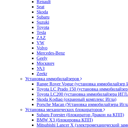
Renault
Seat
Skoda
Subaru
Suzuki
Toyota
Tesla
ZAZ
VW
Volvo
Mercedes-Benz
Geely
Москвич
УАЗ
Zeekr
Установка иммобилайзеров
Range Rover Vogue (установка иммобилайзер 
Toyota LC Prado 150 (установка иммобилайзер
Toyota LC200 (установка иммобилайзера ИГЛ
Skoda Kodiaq (охранный комплекс Игла)
Porsche Macan (Установка иммобилайзера Игл
Установка механических блокираторов
Subaru Forester (блокиратор Дракон на КПП)
BMW X3 (блокировка КПП)
Mitsubishi Lancer X (электромеханический зам