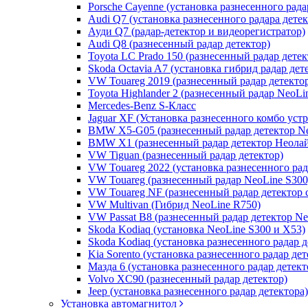
Porsche Cayenne (установка разнесенного рада
Audi Q7 (установка разнесенного радара дете
Ауди Q7 (радар-детектор и видеорегистратор)
Audi Q8 (разнесенный радар детектор)
Toyota LC Prado 150 (разнесенный радар детек
Skoda Octavia A7 (установка гибрид радар дет
VW Touareg 2019 (разнесенный радар детекто
Toyota Highlander 2 (разнесенный радар NeoLi
Mercedes-Benz S-Класс
Jaguar XF (Установка разнесенного комбо уст
BMW X5-G05 (разнесенный радар детектор Ne
BMW X1 (разнесенный радар детектор Неолай
VW Tiguan (разнесенный радар детектор)
VW Touareg 2022 (установка разнесенного рад
VW Touareg (разнесенный радар NeoLine S300
VW Touareg NF (разнесенный радар детектор 
VW Multivan (Гибрид NeoLine R750)
VW Passat B8 (разнесенный радар детектор Ne
Skoda Kodiaq (установка NeoLine S300 и X53)
Skoda Kodiaq (установка разнесенного радар д
Kia Sorento (установка разнесенного радар дет
Мазда 6 (установка разнесенного радар детект
Volvo XC90 (разнесенный радар детектор)
Jeep (установка разнесенного радар детектора)
Установка автомагнитол