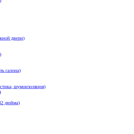
)
жной двери)
)
ль салона)
кустика, шумоизоляция)
)
 32 дюйма)