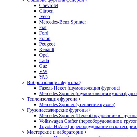
Chevrolet
Citroen
Iveco
Mercedes-Benz Sprinter
Fiat
Ford
Foton
Peugeot
Renault
Opel
Lada
Gaz
VW
УАЗ
Виброизоляция фургона
Газель Некст (шумоизоляция фургона)
Mercedes Sprinter (шумоизоляция кузова фурго
Теплоизоляция фургона
Mercedes Sprinter (утепление кузова)
Грузопассажирские фургоны
Mercedes Sprinter (Переоборудование в грузо
Volkswagen Crafter (переоборудование в груз
Toyota HiAce (переоборудование из категории
Мастерские и лаборатории