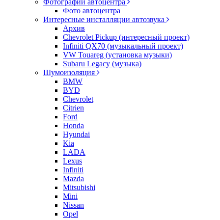
Фотографии автоцентра
Фото автоцентра
Интересные инсталляции автозвука
Архив
Chevrolet Pickup (интересный проект)
Infiniti QX70 (музыкальный проект)
VW Touareg (установка музыки)
Subaru Legacy (музыка)
Шумоизоляция
BMW
BYD
Chevrolet
Citrien
Ford
Honda
Hyundai
Kia
LADA
Lexus
Infiniti
Mazda
Mitsubishi
Mini
Nissan
Opel