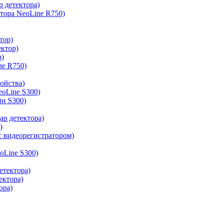
р детектора)
ктора NeoLine R750)
тор)
ектор)
р)
ne R750)
ройства)
oLine S300)
н S300)
ар детектора)
)
с видеорегистратором)
oLine S300)
етектора)
ектора)
ора)