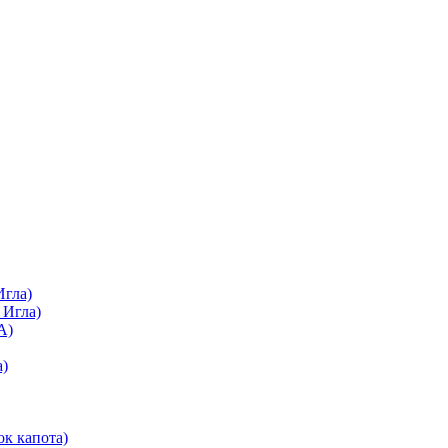
Игла)
 Игла)
А)
а)
ок капота)