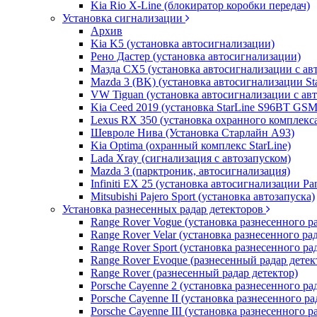
Kia Rio X-Line (блокиратор коробки передач)
Установка сигнализации
Архив
Kia K5 (установка автосигнализации)
Рено Дастер (установка автосигнализации)
Мазда CХ5 (установка автосигнализации с ав
Mazda 3 (BK) (установка автосигнализации St
VW Tiguan (установка автосигнализации с ав
Kia Ceed 2019 (установка StarLine S96BT GSM
Lexus RX 350 (установка охранного комплекс
Шевроле Нива (Установка Старлайн А93)
Kia Optima (охранный комплекс StarLine)
Lada Xray (сигнализация с автозапуском)
Mazda 3 (парктроник, автосигнализация)
Infiniti EX 25 (установка автосигнализации Pa
Mitsubishi Pajero Sport (установка автозапуска)
Установка разнесенных радар детекторов
Range Rover Vogue (установка разнесенного р
Range Rover Velar (установка разнесенного ра
Range Rover Sport (установка разнесенного ра
Range Rover Evoque (разнесенный радар детек
Range Rover (разнесенный радар детектор)
Porsche Cayenne 2 (установка разнесенного ра
Porsche Cayenne II (установка разнесенного ра
Porsche Cayenne III (установка разнесенного р