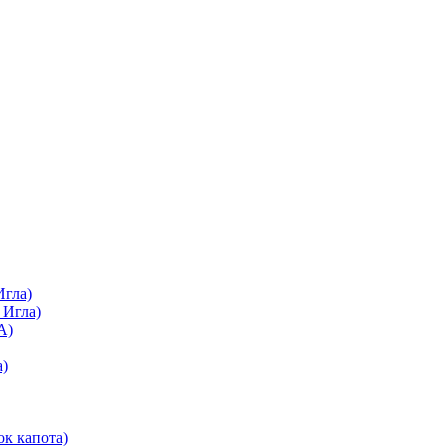
Игла)
 Игла)
А)
а)
ок капота)