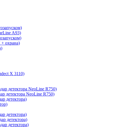
тозапуском)
arLine A93)
тозапуском)
 + охрана)
а)
ndect X 3110)
адар детектора NeoLine R750)
дар детектора NeoLine R750)
дар детектора)
тор)
дар детектора)
дар детектора)
адар детектора)