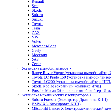
Renault
Seat
Skoda
Subaru
Suzuki
Toyota
Tesla
ZAZ
VW
Volvo
Mercedes-Benz
Geely
Москвич
УАЗ
Zeekr
Установка иммобилайзеров
Range Rover Vogue (установка иммобилайзер 
Toyota LC Prado 150 (установка иммобилайзер
Toyota LC200 (установка иммобилайзера ИГЛ
Skoda Kodiaq (охранный комплекс Игла)
Porsche Macan (Установка иммобилайзера Игл
Установка механических блокираторов
Subaru Forester (блокиратор Дракон на КПП)
BMW X3 (блокировка КПП)
Mitsubishi Lancer X (электромеханический зам