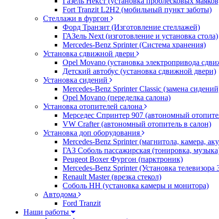
Газель Некст (установка проблесковых маяков
Fort Tranzit L2H2 (мобильный пункт заботы)
Стеллажи в фургон
Форд Транзит (Изготовление стеллажей)
ГАЗель Next (изготовление и установка стола)
Mercedes-Benz Sprinter (Система хранения)
Установка сдвижной двери
Opel Movano (установка электропривода сдви
Детский автобус (установка сдвижной двери)
Установка сидений
Mercedes-Benz Sprinter Classic (замена сидений
Opel Movano (переделка салона)
Установка отопителей салона
Мерседес Спринтер 907 (автономный отопите
VW Crafter (автономный отопитель в салон)
Установка доп оборудования
Mercedes-Benz Sprinter (магнитола, камера, а
ГАЗ Соболь пассажирская (тонировка, музыка
Peugeot Boxer Фургон (парктроник)
Mercedes-Benz Sprinter (Установка телевизора
Renault Master (врезка стекол)
Соболь НН (установка камеры и монитора)
Автодома
Ford Tranzit
Наши работы