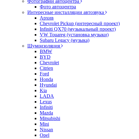
Фотографии автоцентра
Фото автоцентра
Интересные инсталляции автозвука
Архив
Chevrolet Pickup (интересный проект)
Infiniti QX70 (музыкальный проект)
VW Touareg (установка музыки)
Subaru Legacy (музыка)
Шумоизоляция
BMW
BYD
Chevrolet
Citrien
Ford
Honda
Hyundai
Kia
LADA
Lexus
Infiniti
Mazda
Mitsubishi
Mini
Nissan
Opel