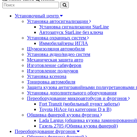
Установочный центр
Установка автосигнализации
Установка сигнализации StarLine
Автозапуск StarLine без ключа
Установка охранных систем
Иммобилайзеры ИГЛА
Шумоизоляция автомобиля
Установка аудио/видео систем
Механическая защита авто
Изготовление сабвуферов
Изготовление подиумов
Установка ксенона
Тонировка автомобиля
Защита кузова антигравийными полиуретановыми 
Установка дополнительного оборудования
Переоборудование микроавтобусов и фургонов
Fort Tranzit (мобильный пункт заботы)
Toyota HiAce (из категории D в B)
Обшивка фанерой кузова фургона
Lada Largus (обшивка кузова ламинированной
Газель 2705 (Обивка кузова фанерой)
Переоборудование фургонов
Обшивка фургона фанерой