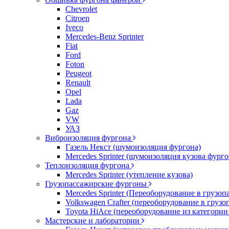
Chevrolet
Citroen
Iveco
Mercedes-Benz Sprinter
Fiat
Ford
Foton
Peugeot
Renault
Opel
Lada
Gaz
VW
УАЗ
Виброизоляция фургона
Газель Некст (шумоизоляция фургона)
Mercedes Sprinter (шумоизоляция кузова фурго
Теплоизоляция фургона
Mercedes Sprinter (утепление кузова)
Грузопассажирские фургоны
Mercedes Sprinter (Переоборудование в грузо
Volkswagen Crafter (переоборудование в груз
Toyota HiAce (переоборудование из категории
Мастерские и лаборатории