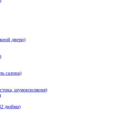
)
жной двери)
)
ль салона)
кустика, шумоизоляция)
)
 32 дюйма)