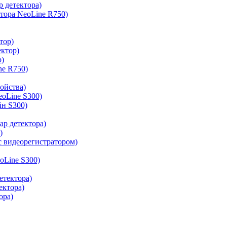
р детектора)
ктора NeoLine R750)
тор)
ектор)
р)
ne R750)
ройства)
oLine S300)
н S300)
ар детектора)
)
с видеорегистратором)
oLine S300)
етектора)
ектора)
ора)