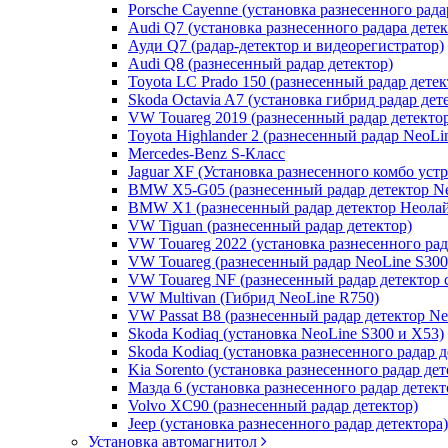
Porsche Cayenne (установка разнесенного рада
Audi Q7 (установка разнесенного радара дете
Ауди Q7 (радар-детектор и видеорегистратор)
Audi Q8 (разнесенный радар детектор)
Toyota LC Prado 150 (разнесенный радар детек
Skoda Octavia A7 (установка гибрид радар дет
VW Touareg 2019 (разнесенный радар детекто
Toyota Highlander 2 (разнесенный радар NeoLi
Mercedes-Benz S-Класс
Jaguar XF (Установка разнесенного комбо уст
BMW X5-G05 (разнесенный радар детектор Ne
BMW X1 (разнесенный радар детектор Неолай
VW Tiguan (разнесенный радар детектор)
VW Touareg 2022 (установка разнесенного рад
VW Touareg (разнесенный радар NeoLine S300
VW Touareg NF (разнесенный радар детектор 
VW Multivan (Гибрид NeoLine R750)
VW Passat B8 (разнесенный радар детектор Ne
Skoda Kodiaq (установка NeoLine S300 и X53)
Skoda Kodiaq (установка разнесенного радар д
Kia Sorento (установка разнесенного радар дет
Мазда 6 (установка разнесенного радар детект
Volvo XC90 (разнесенный радар детектор)
Jeep (установка разнесенного радар детектора)
Установка автомагнитол