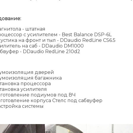
дование:
гнитола - штатная
оцессор с усилителем - Best Balance DSP-6L
устика на фронт и тыл - DDaudio RedLine CS6.5
илитель на саб - DDaudio DM1000
бвуфер - DDaudio RedLine 210d2
умоизоляция дверей
умоизоляция багажника
тановка процессора
тановка усилителя
готовление подиумов под ВЧ
готовление корпуса Стелс под сабвуфер
стройка системы