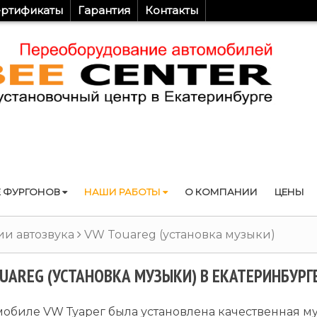
ртификаты
Гарантия
Контакты
 ФУРГОНОВ
НАШИ РАБОТЫ
О КОМПАНИИ
ЦЕНЫ
и автозвука
VW Touareg (установка музыки)
UAREG (УСТАНОВКА МУЗЫКИ) В ЕКАТЕРИНБУРГ
мобиле VW Туарег была установлена качественная му