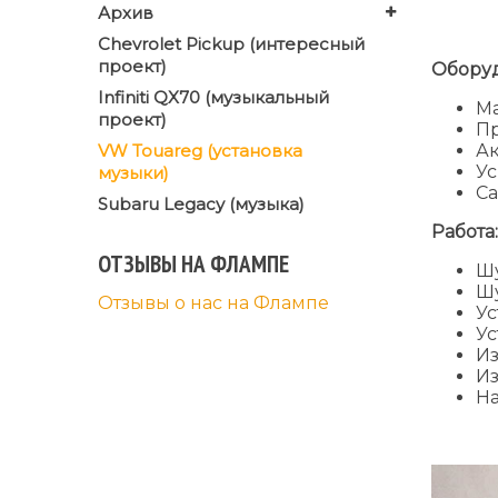
Архив
Chevrolet Pickup (интересный
проект)
Обору
Infiniti QX70 (музыкальный
Ма
проект)
Пр
VW Touareg (установка
Ак
Ус
музыки)
Са
Subaru Legacy (музыка)
Работа:
ОТЗЫВЫ НА ФЛАМПЕ
Ш
Ш
Отзывы о нас на Флампе
Ус
Ус
Из
Из
На