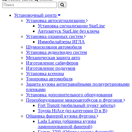
Установочный центр
Установка автосигнализации
Установка сигнализации StarLine
Автозапуск StarLine без ключа
Установка охранных систем
Иммобилайзеры ИГЛА
Шумоизоляция автомобиля
Установка аудио/видео систем
Механическая защита авто
Изготовление сабвуферов
Изготовление подиумов
Установка ксенона
Тонировка автомобиля
Защита кузова антигравийными полиуретановыми
пленками
Установка дополнительного оборудования
Переоборудование микроавтобусов и фургонов
Fort Tranzit (мобильный пункт заботы)
Toyota HiAce (из категории D в B)
Обшивка фанерой кузова фургона
Lada Largus (обшивка кузова
ламинированной фанерой)
Газель 2705 (Обивка кузова фанерой)