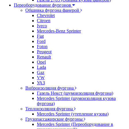
Переоборудование фургонов
Обшивка фургона фанерой
Chevrolet
Citroen
Iveco
Mercedes-Benz Sprinter
Fiat
Ford
Foton
Peugeot
Renault
Opel
Lada
Gaz
VW
УАЗ
Виброизоляция фургона
Газель Некст (шумоизоляция фургона)
Mercedes Sprinter (шумоизоляция кузова
фургона)
Теплоизоляция фургона
Mercedes Sprinter (утепление кузова)
Грузопассажирские фургоны
Mercedes Sprinter (Переоборудование в