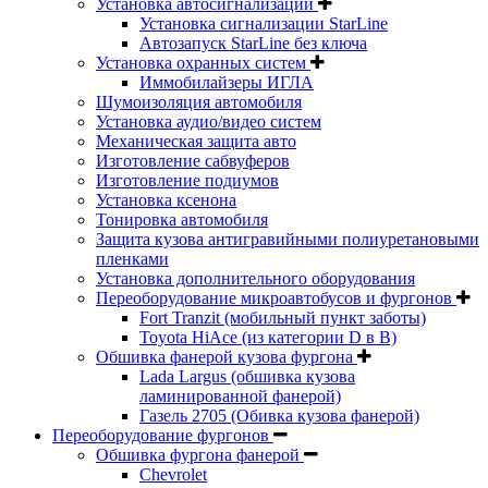
Установка автосигнализации
Установка сигнализации StarLine
Автозапуск StarLine без ключа
Установка охранных систем
Иммобилайзеры ИГЛА
Шумоизоляция автомобиля
Установка аудио/видео систем
Механическая защита авто
Изготовление сабвуферов
Изготовление подиумов
Установка ксенона
Тонировка автомобиля
Защита кузова антигравийными полиуретановыми
пленками
Установка дополнительного оборудования
Переоборудование микроавтобусов и фургонов
Fort Tranzit (мобильный пункт заботы)
Toyota HiAce (из категории D в B)
Обшивка фанерой кузова фургона
Lada Largus (обшивка кузова
ламинированной фанерой)
Газель 2705 (Обивка кузова фанерой)
Переоборудование фургонов
Обшивка фургона фанерой
Chevrolet