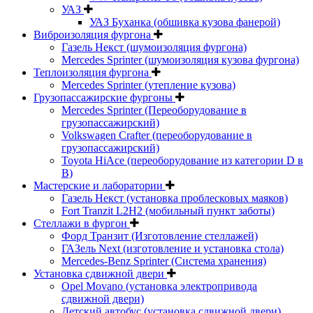
УАЗ
УАЗ Буханка (обшивка кузова фанерой)
Виброизоляция фургона
Газель Некст (шумоизоляция фургона)
Mercedes Sprinter (шумоизоляция кузова фургона)
Теплоизоляция фургона
Mercedes Sprinter (утепление кузова)
Грузопассажирские фургоны
Mercedes Sprinter (Переоборудование в
грузопассажирский)
Volkswagen Crafter (переоборудование в
грузопассажирский)
Toyota HiAce (переоборудование из категории D в
B)
Мастерские и лаборатории
Газель Некст (установка проблесковых маяков)
Fort Tranzit L2H2 (мобильный пункт заботы)
Стеллажи в фургон
Форд Транзит (Изготовление стеллажей)
ГАЗель Next (изготовление и установка стола)
Mercedes-Benz Sprinter (Система хранения)
Установка сдвижной двери
Opel Movano (установка электропривода
сдвижной двери)
Детский автобус (установка сдвижной двери)