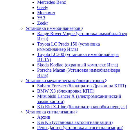
Mercedes-Benz
Geely
Москвич
УАЗ
Zeekr
Установка иммобилайзеров
Range Rover Vogue (установка иммобилайзер
Игла)
Toyota LC Prado 150 (установка
иммобилайзер Игла)
Toyota LC200 (установка иммобилайзера
ИГЛА)
Skoda Kodiaq (охранный комплекс Игла)
Porsche Macan (Установка иммобилайзера
Игла)
Установка механических блокираторов
Subaru Forester (блокиратор Дракон на КПП)
BMW X3 (блокировка КПП)
Mitsubishi Lancer X (электромеханический
замок капота)
Kia Rio X-Line (блокиратор коробки передач)
Установка сигнализации
Архив
Kia K5 (установка автосигнализации)
Рено Дастер (установка автосигнализации)