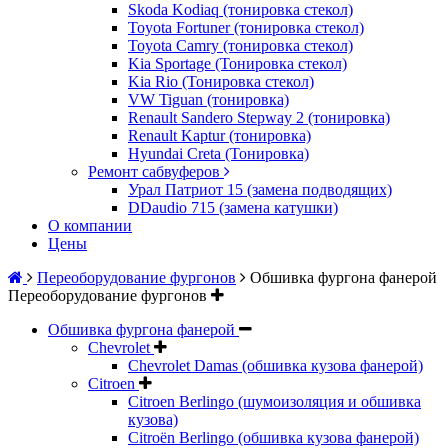
Skoda Kodiaq (тонировка стекол)
Toyota Fortuner (тонировка стекол)
Toyota Camry (тонировка стекол)
Kia Sportage (Тонировка стекол)
Kia Rio (Тонировка стекол)
VW Tiguan (тонировка)
Renault Sandero Stepway 2 (тонировка)
Renault Kaptur (тонировка)
Hyundai Creta (Тонировка)
Ремонт сабвуферов
Урал Патриот 15 (замена подводящих)
DDaudio 715 (замена катушки)
О компании
Цены
Переоборудование фургонов
Обшивка фургона фанерой
Переоборудование фургонов
Обшивка фургона фанерой
Chevrolet
Chevrolet Damas (обшивка кузова фанерой)
Citroen
Citroen Berlingo (шумоизоляция и обшивка
кузова)
Citroën Berlingo (обшивка кузова фанерой)