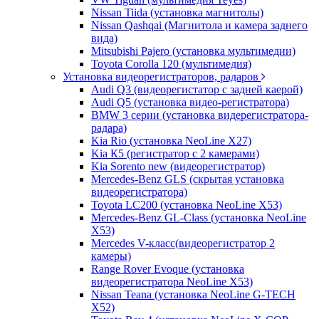
Nissan Tiida (установка магнитолы)
Nissan Qashqai (Магнитола и камера заднего
вида)
Mitsubishi Pajero (установка мультимедии)
Toyota Corolla 120 (мультимедия)
Установка видеорегистраторов, радаров
Audi Q3 (видеорегистатор с задней каерой)
Audi Q5 (установка видео-регистратора)
BMW 3 серии (установка видерегистратора-
радара)
Kia Rio (установка NeoLine X27)
Kia К5 (регистратор с 2 камерами)
Kia Sorento new (видеорегистратор)
Mercedes-Benz GLS (скрытая установка
видеорегистратора)
Toyota LC200 (установка NeoLine X53)
Mercedes-Benz GL-Class (установка NeoLine
X53)
Mercedes V-класс(видеорегистратор 2
камеры)
Range Rover Evoque (установка
видеорегистратора NeoLine X53)
Nissan Teana (установка NeoLine G-TECH
X52)