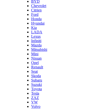
BYD
Chevrolet
Citrien
Ford
Honda
Hyundai
Kia
LADA
Lexus
Infiniti
Mazda
Mitsubishi
Mini
Nissan
Opel
Renault
Seat
Skoda
Subaru
Suzuki
Toyota
Tesla
ZAZ
VW
Volvo