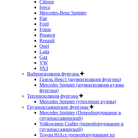
Citroen
Iveco
Mercedes-Benz Sprinter
Fiat
Ford
Foton
Peugeot
Renault
Opel
Lada
Gaz
VW
УАЗ
Виброизоляция фургона
Газель Некст (шумоизоляция фургона)
Mercedes Sprinter (шумоизоляция кузова
фургона)
Теплоизоляция фургона
Mercedes Sprinter (утепление кузова)
Грузопассажирские фургоны
Mercedes Sprinter (Переоборудование в
грузопассажирский)
Volkswagen Crafter (переоборудование в
грузопассажирский)
Toyota HiAce (переоборудование из