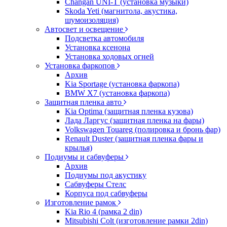
Changan UNI-T (установка музыки)
Skoda Yeti (магнитола, акустика,
шумоизоляция)
Автосвет и освещение
Подсветка автомобиля
Установка ксенона
Установка ходовых огней
Установка фаркопов
Архив
Kia Sportage (установка фаркопа)
BMW X7 (установка фаркопа)
Защитная пленка авто
Kia Optima (защитная пленка кузова)
Лада Ларгус (защитная пленка на фары)
Volkswagen Touareg (полировка и бронь фар)
Renault Duster (защитная пленка фары и
крылья)
Подиумы и сабвуферы
Архив
Подиумы под акустику
Сабвуферы Стелс
Корпуса под сабвуферы
Изготовление рамок
Kia Rio 4 (рамка 2 din)
Mitsubishi Colt (изготовление рамки 2din)