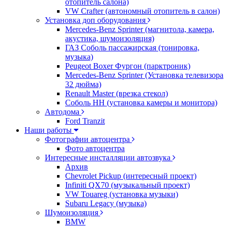
отопитель салона)
VW Crafter (автономный отопитель в салон)
Установка доп оборудования
Mercedes-Benz Sprinter (магнитола, камера,
акустика, шумоизоляция)
ГАЗ Соболь пассажирская (тонировка,
музыка)
Peugeot Boxer Фургон (парктроник)
Mercedes-Benz Sprinter (Установка телевизора
32 дюйма)
Renault Master (врезка стекол)
Соболь НН (установка камеры и монитора)
Автодома
Ford Tranzit
Наши работы
Фотографии автоцентра
Фото автоцентра
Интересные инсталляции автозвука
Архив
Chevrolet Pickup (интересный проект)
Infiniti QX70 (музыкальный проект)
VW Touareg (установка музыки)
Subaru Legacy (музыка)
Шумоизоляция
BMW