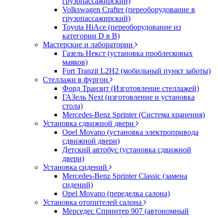
грузопассажирский)
Volkswagen Crafter (переоборудование в
грузопассажирский)
Toyota HiAce (переоборудование из
категории D в B)
Мастерские и лаборатории
Газель Некст (установка проблесковых
маяков)
Fort Tranzit L2H2 (мобильный пункт заботы)
Стеллажи в фургон
Форд Транзит (Изготовление стеллажей)
ГАЗель Next (изготовление и установка
стола)
Mercedes-Benz Sprinter (Система хранения)
Установка сдвижной двери
Opel Movano (установка электропривода
сдвижной двери)
Детский автобус (установка сдвижной
двери)
Установка сидений
Mercedes-Benz Sprinter Classic (замена
сидений)
Opel Movano (переделка салона)
Установка отопителей салона
Мерседес Спринтер 907 (автономный