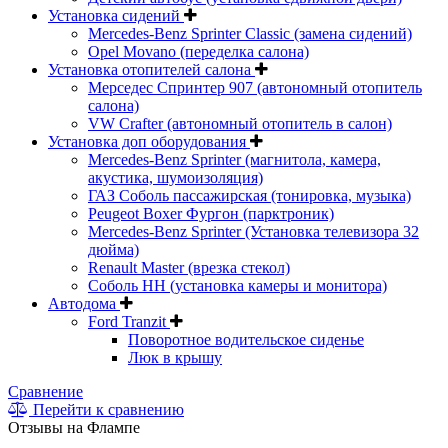
Установка сидений
Mercedes-Benz Sprinter Classic (замена сидений)
Opel Movano (переделка салона)
Установка отопителей салона
Мерседес Спринтер 907 (автономный отопитель
салона)
VW Crafter (автономный отопитель в салон)
Установка доп оборудования
Mercedes-Benz Sprinter (магнитола, камера,
акустика, шумоизоляция)
ГАЗ Соболь пассажирская (тонировка, музыка)
Peugeot Boxer Фургон (парктроник)
Mercedes-Benz Sprinter (Установка телевизора 32
дюйма)
Renault Master (врезка стекол)
Соболь НН (установка камеры и монитора)
Автодома
Ford Tranzit
Поворотное водительское сиденье
Люк в крышу
Сравнение
Перейти к сравнению
Отзывы на Флампе