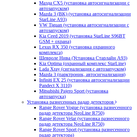
Мазда CХ5 (установка автосигнализации с
автозапуском)
Mazda 3 (BK) (установка автосигнализации
StarLine A93)
VW Tiguan (установка автосигнализации с
автозапуском)
Kia Ceed 2019 (установка StarLine S96BT
GSM + охрана)
Lexus RX 350 (установка охранного
комплекса)
Шевроле Нива (Установка Старлайн А93)
Kia Optima (охранный комплекс StarLine)
Lada Xray (сигнализация с автозапуском)
Mazda 3 (парктроник, автосигнализация)
Infiniti EX 25 (установка автосигнализации
Pandect X 3110)
Mitsubishi Pajero Sport (установка
автозапуска)
Установка разнесенных радар детекторов
Range Rover Vogue (установка разнесенного
радар детектора NeoLine R750)
Range Rover Velar (установка разнесенного
радар детектора NeoLine R750)
Range Rover Sport (установка разнесенного
радар детектора)