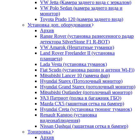
VW Jetta (Камера заднего вида с зеркалом)
VW Polo Sedan (камера заднего вида и
монитор)
Toyota Prado 120 (камера заднего вида)
Установка доп. оборудования
Архив
Range Rover (установка разнесенного радар
детектора SilverStone F1 R-BOT)
VW Amarok (Нештатные туманки)
Land Rover Freelander II (установка
планшета)
Lada Vesta (установка туманок)
Fiat Scudo (установка рации и антенн Wi-Fi)
Mitsubishi Lancer 10 (замена фар)
Hyundai Starex (Потолочный монитор)
Hyundai Grand Starex (потолочный монитор)
Mitsubishi Outlander (потолочный монитор)
УАЗ Патриот (полка в багажник ГБО)
Mazda CX5 (защитная сетка на бампер)
Hyundai Creta (установка тюнинг туманок)
Renault Kangoo (установка
видеонаблюдения)
Nissan Qashqai (защитная сетка в бампер)
Тонировка
Архив