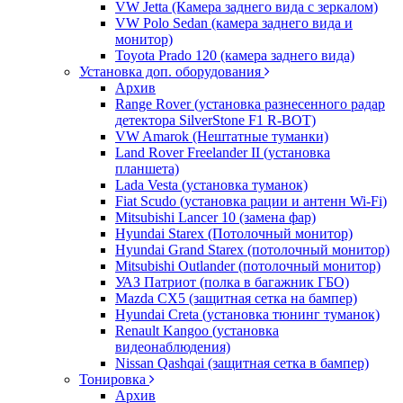
VW Jetta (Камера заднего вида с зеркалом)
VW Polo Sedan (камера заднего вида и
монитор)
Toyota Prado 120 (камера заднего вида)
Установка доп. оборудования
Архив
Range Rover (установка разнесенного радар
детектора SilverStone F1 R-BOT)
VW Amarok (Нештатные туманки)
Land Rover Freelander II (установка
планшета)
Lada Vesta (установка туманок)
Fiat Scudo (установка рации и антенн Wi-Fi)
Mitsubishi Lancer 10 (замена фар)
Hyundai Starex (Потолочный монитор)
Hyundai Grand Starex (потолочный монитор)
Mitsubishi Outlander (потолочный монитор)
УАЗ Патриот (полка в багажник ГБО)
Mazda CX5 (защитная сетка на бампер)
Hyundai Creta (установка тюнинг туманок)
Renault Kangoo (установка
видеонаблюдения)
Nissan Qashqai (защитная сетка в бампер)
Тонировка
Архив