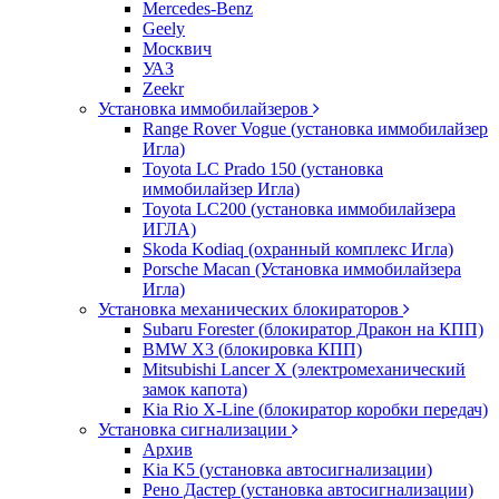
Mercedes-Benz
Geely
Москвич
УАЗ
Zeekr
Установка иммобилайзеров
Range Rover Vogue (установка иммобилайзер
Игла)
Toyota LC Prado 150 (установка
иммобилайзер Игла)
Toyota LC200 (установка иммобилайзера
ИГЛА)
Skoda Kodiaq (охранный комплекс Игла)
Porsche Macan (Установка иммобилайзера
Игла)
Установка механических блокираторов
Subaru Forester (блокиратор Дракон на КПП)
BMW X3 (блокировка КПП)
Mitsubishi Lancer X (электромеханический
замок капота)
Kia Rio X-Line (блокиратор коробки передач)
Установка сигнализации
Архив
Kia K5 (установка автосигнализации)
Рено Дастер (установка автосигнализации)