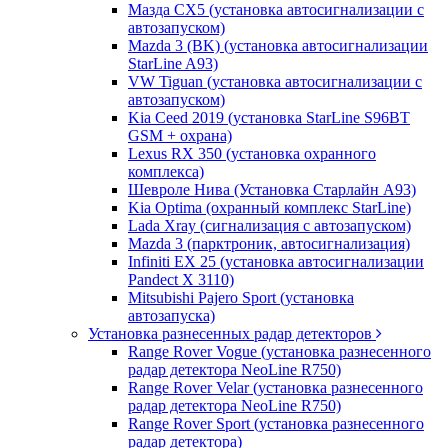
Мазда CХ5 (установка автосигнализации с
автозапуском)
Mazda 3 (BK) (установка автосигнализации
StarLine A93)
VW Tiguan (установка автосигнализации с
автозапуском)
Kia Ceed 2019 (установка StarLine S96BT
GSM + охрана)
Lexus RX 350 (установка охранного
комплекса)
Шевроле Нива (Установка Старлайн А93)
Kia Optima (охранный комплекс StarLine)
Lada Xray (сигнализация с автозапуском)
Mazda 3 (парктроник, автосигнализация)
Infiniti EX 25 (установка автосигнализации
Pandect X 3110)
Mitsubishi Pajero Sport (установка
автозапуска)
Установка разнесенных радар детекторов
Range Rover Vogue (установка разнесенного
радар детектора NeoLine R750)
Range Rover Velar (установка разнесенного
радар детектора NeoLine R750)
Range Rover Sport (установка разнесенного
радар детектора)