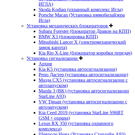
ИГЛА)
Skoda Kodiaq (охранный комплекс Игла)
Porsche Macan (Установка иммобилайзера
Игла)
Установка механических блокираторов
Subaru Forester (блокиратор Дракон на КПП)
BMW X3 (блокировка КПП)
Mitsubishi Lancer X (электромеханический
замок капота)
Kia Rio X-Line (блокиратор коробки передач)
Установка сигнализации
Архив
Kia K5 (установка автосигнализации)
Рено Дастер (установка автосигнализации)
Мазда CХ5 (установка автосигнализации с
автозапуском)
Mazda 3 (BK) (установка автосигнализации
StarLine A93)
VW Tiguan (установка автосигнализации с
автозапуском)
Kia Ceed 2019 (установка StarLine S96BT
GSM + охрана)
Lexus RX 350 (установка охранного
комплекса)
Шевроле Нива (Установка Старлайн А93)