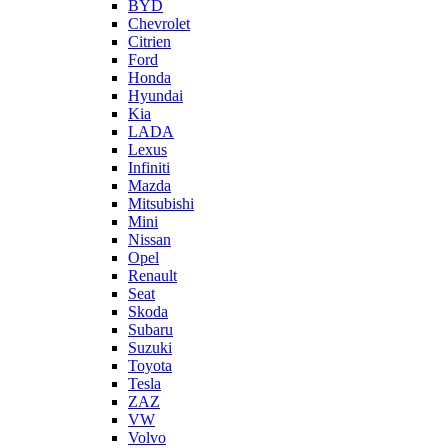
BYD
Chevrolet
Citrien
Ford
Honda
Hyundai
Kia
LADA
Lexus
Infiniti
Mazda
Mitsubishi
Mini
Nissan
Opel
Renault
Seat
Skoda
Subaru
Suzuki
Toyota
Tesla
ZAZ
VW
Volvo