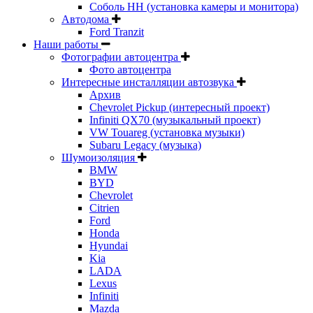
Соболь НН (установка камеры и монитора)
Автодома
Ford Tranzit
Наши работы
Фотографии автоцентра
Фото автоцентра
Интересные инсталляции автозвука
Архив
Chevrolet Pickup (интересный проект)
Infiniti QX70 (музыкальный проект)
VW Touareg (установка музыки)
Subaru Legacy (музыка)
Шумоизоляция
BMW
BYD
Chevrolet
Citrien
Ford
Honda
Hyundai
Kia
LADA
Lexus
Infiniti
Mazda