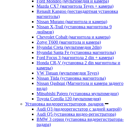
Ford Mondeo (мультимедия и камера)
Mazda CX7 (магнитола Teyes + камера)
Renault Kangoo (нестандартная установка
магнитолы)
Nissan Murano (магнитола и камера)
Nissan X-Trail (установка магнитолы 9
дюймов)
Chevrolet Cobalt (магнитола и камера)
Zotye T600 (магнитола и камера)
Hyundai Creta (мультимедия 2din)
Hyundai Santa Fe (установка магнитолы)
Ford Focus 3 (магнитола 2 din + камера)
Honda CR-V (установка 2 din магнитолы и
камеры)
VW Tiguan (мультимедия Teyes)
Nissan Tiida (установка магнитолы)
Nissan Qashqai (Магнитола и камера заднего
вида)
Mitsubishi Pajero (установка мультимедии)
Toyota Corolla 120 (мультимедия)
Установка видеорегистраторов, радаров
Audi Q3 (видеорегистатор с задней каерой)
Audi Q5 (установка видео-регистратора)
BMW 3 серии (установка видерегистратора-
радара)