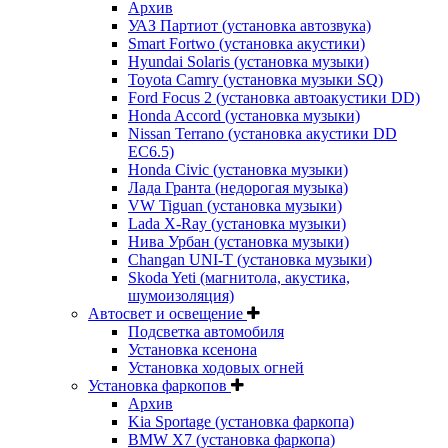
Архив
УАЗ Партиот (установка автозвука)
Smart Fortwo (установка акустики)
Hyundai Solaris (установка музыки)
Toyota Camry (установка музыки SQ)
Ford Focus 2 (установка автоакустики DD)
Honda Accord (установка музыки)
Nissan Terrano (установка акустики DD
EC6.5)
Honda Civic (установка музыки)
Лада Гранта (недорогая музыка)
VW Tiguan (установка музыки)
Lada X-Ray (установка музыки)
Нива Урбан (установка музыки)
Changan UNI-T (установка музыки)
Skoda Yeti (магнитола, акустика,
шумоизоляция)
Автосвет и освещение
Подсветка автомобиля
Установка ксенона
Установка ходовых огней
Установка фаркопов
Архив
Kia Sportage (установка фаркопа)
BMW X7 (установка фаркопа)