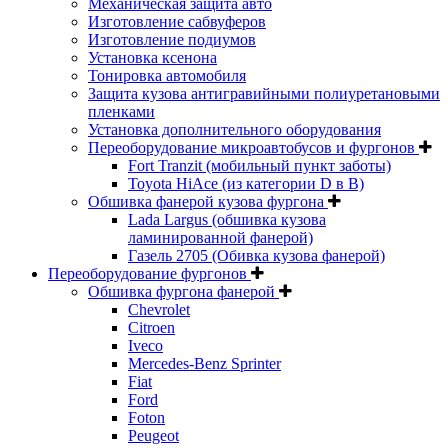
Механическая защита авто
Изготовление сабвуферов
Изготовление подиумов
Установка ксенона
Тонировка автомобиля
Защита кузова антигравийными полиуретановыми
пленками
Установка дополнительного оборудования
Переоборудование микроавтобусов и фургонов
Fort Tranzit (мобильный пункт заботы)
Toyota HiAce (из категории D в B)
Обшивка фанерой кузова фургона
Lada Largus (обшивка кузова
ламинированной фанерой)
Газель 2705 (Обивка кузова фанерой)
Переоборудование фургонов
Обшивка фургона фанерой
Chevrolet
Citroen
Iveco
Mercedes-Benz Sprinter
Fiat
Ford
Foton
Peugeot