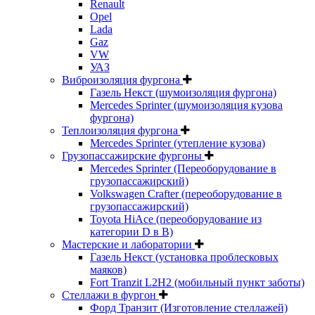
Renault
Opel
Lada
Gaz
VW
УАЗ
Виброизоляция фургона
Газель Некст (шумоизоляция фургона)
Mercedes Sprinter (шумоизоляция кузова
фургона)
Теплоизоляция фургона
Mercedes Sprinter (утепление кузова)
Грузопассажирские фургоны
Mercedes Sprinter (Переоборудование в
грузопассажирский)
Volkswagen Crafter (переоборудование в
грузопассажирский)
Toyota HiAce (переоборудование из
категории D в B)
Мастерские и лаборатории
Газель Некст (установка проблесковых
маяков)
Fort Tranzit L2H2 (мобильный пункт заботы)
Стеллажи в фургон
Форд Транзит (Изготовление стеллажей)