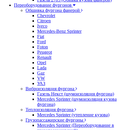
Переоборудование фургонов
Обшивка фургона фанерой
Chevrolet
Citroen
Iveco
Mercedes-Benz Sprinter
Fiat
Ford
Foton
Peugeot
Renault
Opel
Lada
Gaz
VW
УАЗ
Виброизоляция фургона
Газель Некст (шумоизоляция фургона)
Mercedes Sprinter (шумоизоляция кузова
фургона)
Теплоизоляция фургона
Mercedes Sprinter (утепление кузова)
Грузопассажирские фургоны
Mercedes Sprinter (Переоборудование в