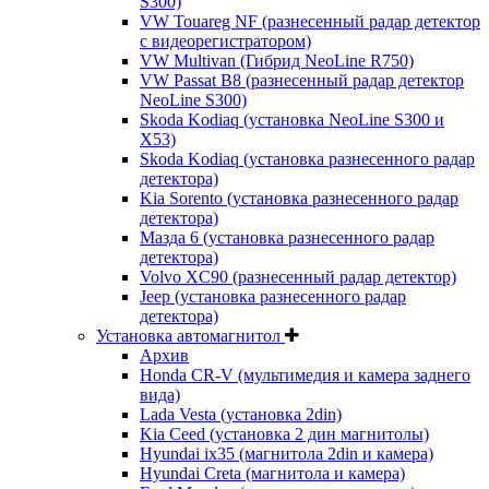
S300)
VW Touareg NF (разнесенный радар детектор
с видеорегистратором)
VW Multivan (Гибрид NeoLine R750)
VW Passat B8 (разнесенный радар детектор
NeoLine S300)
Skoda Kodiaq (установка NeoLine S300 и
X53)
Skoda Kodiaq (установка разнесенного радар
детектора)
Kia Sorento (установка разнесенного радар
детектора)
Мазда 6 (установка разнесенного радар
детектора)
Volvo XC90 (разнесенный радар детектор)
Jeep (установка разнесенного радар
детектора)
Установка автомагнитол
Архив
Honda CR-V (мультимедия и камера заднего
вида)
Lada Vesta (установка 2din)
Kia Ceed (установка 2 дин магнитолы)
Hyundai ix35 (магнитола 2din и камера)
Hyundai Creta (магнитола и камера)