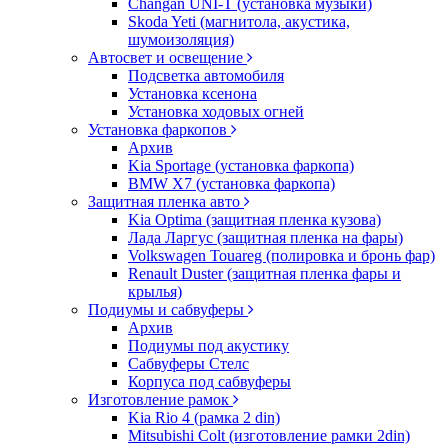
Changan UNI-T (установка музыки)
Skoda Yeti (магнитола, акустика,
шумоизоляция)
Автосвет и освещение
Подсветка автомобиля
Установка ксенона
Установка ходовых огней
Установка фаркопов
Архив
Kia Sportage (установка фаркопа)
BMW X7 (установка фаркопа)
Защитная пленка авто
Kia Optima (защитная пленка кузова)
Лада Ларгус (защитная пленка на фары)
Volkswagen Touareg (полировка и бронь фар)
Renault Duster (защитная пленка фары и
крылья)
Подиумы и сабвуферы
Архив
Подиумы под акустику
Сабвуферы Стелс
Корпуса под сабвуферы
Изготовление рамок
Kia Rio 4 (рамка 2 din)
Mitsubishi Colt (изготовление рамки 2din)