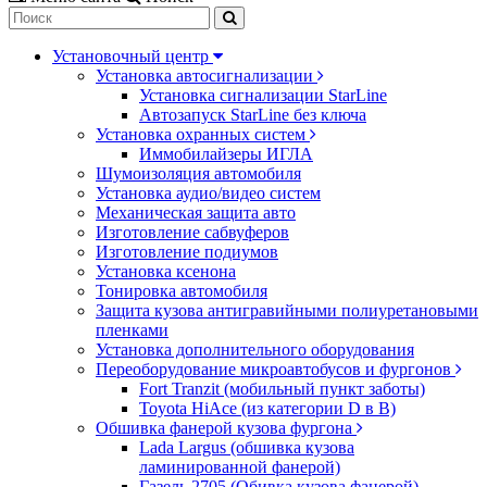
Установочный центр
Установка автосигнализации
Установка сигнализации StarLine
Автозапуск StarLine без ключа
Установка охранных систем
Иммобилайзеры ИГЛА
Шумоизоляция автомобиля
Установка аудио/видео систем
Механическая защита авто
Изготовление сабвуферов
Изготовление подиумов
Установка ксенона
Тонировка автомобиля
Защита кузова антигравийными полиуретановыми
пленками
Установка дополнительного оборудования
Переоборудование микроавтобусов и фургонов
Fort Tranzit (мобильный пункт заботы)
Toyota HiAce (из категории D в B)
Обшивка фанерой кузова фургона
Lada Largus (обшивка кузова
ламинированной фанерой)
Газель 2705 (Обивка кузова фанерой)