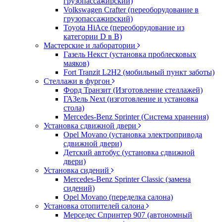
грузопассажирский)
Volkswagen Crafter (переоборудование в
грузопассажирский)
Toyota HiAce (переоборудование из
категории D в B)
Мастерские и лаборатории
Газель Некст (установка проблесковых
маяков)
Fort Tranzit L2H2 (мобильный пункт заботы)
Стеллажи в фургон
Форд Транзит (Изготовление стеллажей)
ГАЗель Next (изготовление и установка
стола)
Mercedes-Benz Sprinter (Система хранения)
Установка сдвижной двери
Opel Movano (установка электропривода
сдвижной двери)
Детский автобус (установка сдвижной
двери)
Установка сидений
Mercedes-Benz Sprinter Classic (замена
сидений)
Opel Movano (переделка салона)
Установка отопителей салона
Мерседес Спринтер 907 (автономный