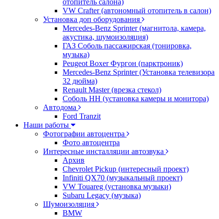
отопитель салона)
VW Crafter (автономный отопитель в салон)
Установка доп оборудования
Mercedes-Benz Sprinter (магнитола, камера,
акустика, шумоизоляция)
ГАЗ Соболь пассажирская (тонировка,
музыка)
Peugeot Boxer Фургон (парктроник)
Mercedes-Benz Sprinter (Установка телевизора
32 дюйма)
Renault Master (врезка стекол)
Соболь НН (установка камеры и монитора)
Автодома
Ford Tranzit
Наши работы
Фотографии автоцентра
Фото автоцентра
Интересные инсталляции автозвука
Архив
Chevrolet Pickup (интересный проект)
Infiniti QX70 (музыкальный проект)
VW Touareg (установка музыки)
Subaru Legacy (музыка)
Шумоизоляция
BMW