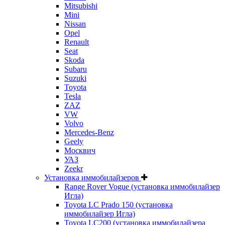
Mitsubishi
Mini
Nissan
Opel
Renault
Seat
Skoda
Subaru
Suzuki
Toyota
Tesla
ZAZ
VW
Volvo
Mercedes-Benz
Geely
Москвич
УАЗ
Zeekr
Установка иммобилайзеров
Range Rover Vogue (установка иммобилайзер
Игла)
Toyota LC Prado 150 (установка
иммобилайзер Игла)
Toyota LC200 (установка иммобилайзера