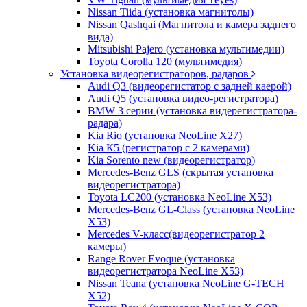
Nissan Tiida (установка магнитолы)
Nissan Qashqai (Магнитола и камера заднего
вида)
Mitsubishi Pajero (установка мультимедии)
Toyota Corolla 120 (мультимедия)
Установка видеорегистраторов, радаров
Audi Q3 (видеорегистатор с задней каерой)
Audi Q5 (установка видео-регистратора)
BMW 3 серии (установка видерегистратора-
радара)
Kia Rio (установка NeoLine X27)
Kia К5 (регистратор с 2 камерами)
Kia Sorento new (видеорегистратор)
Mercedes-Benz GLS (скрытая установка
видеорегистратора)
Toyota LC200 (установка NeoLine X53)
Mercedes-Benz GL-Class (установка NeoLine
X53)
Mercedes V-класс(видеорегистратор 2
камеры)
Range Rover Evoque (установка
видеорегистратора NeoLine X53)
Nissan Teana (установка NeoLine G-TECH
X52)