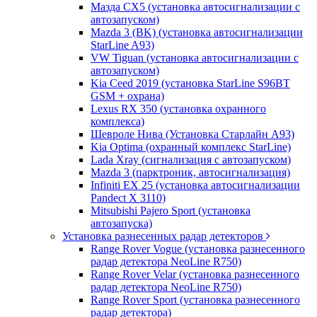
Мазда CХ5 (установка автосигнализации с
автозапуском)
Mazda 3 (BK) (установка автосигнализации
StarLine A93)
VW Tiguan (установка автосигнализации с
автозапуском)
Kia Ceed 2019 (установка StarLine S96BT
GSM + охрана)
Lexus RX 350 (установка охранного
комплекса)
Шевроле Нива (Установка Старлайн А93)
Kia Optima (охранный комплекс StarLine)
Lada Xray (сигнализация с автозапуском)
Mazda 3 (парктроник, автосигнализация)
Infiniti EX 25 (установка автосигнализации
Pandect X 3110)
Mitsubishi Pajero Sport (установка
автозапуска)
Установка разнесенных радар детекторов
Range Rover Vogue (установка разнесенного
радар детектора NeoLine R750)
Range Rover Velar (установка разнесенного
радар детектора NeoLine R750)
Range Rover Sport (установка разнесенного
радар детектора)