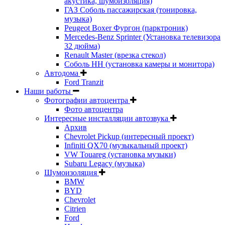
акустика, шумоизоляция)
ГАЗ Соболь пассажирская (тонировка,
музыка)
Peugeot Boxer Фургон (парктроник)
Mercedes-Benz Sprinter (Установка телевизора
32 дюйма)
Renault Master (врезка стекол)
Соболь НН (установка камеры и монитора)
Автодома
Ford Tranzit
Наши работы
Фотографии автоцентра
Фото автоцентра
Интересные инсталляции автозвука
Архив
Chevrolet Pickup (интересный проект)
Infiniti QX70 (музыкальный проект)
VW Touareg (установка музыки)
Subaru Legacy (музыка)
Шумоизоляция
BMW
BYD
Chevrolet
Citrien
Ford