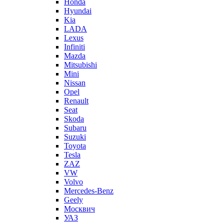
Honda
Hyundai
Kia
LADA
Lexus
Infiniti
Mazda
Mitsubishi
Mini
Nissan
Opel
Renault
Seat
Skoda
Subaru
Suzuki
Toyota
Tesla
ZAZ
VW
Volvo
Mercedes-Benz
Geely
Москвич
УАЗ