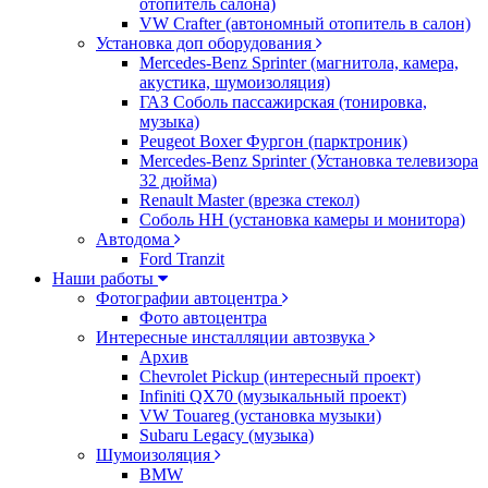
отопитель салона)
VW Crafter (автономный отопитель в салон)
Установка доп оборудования
Mercedes-Benz Sprinter (магнитола, камера,
акустика, шумоизоляция)
ГАЗ Соболь пассажирская (тонировка,
музыка)
Peugeot Boxer Фургон (парктроник)
Mercedes-Benz Sprinter (Установка телевизора
32 дюйма)
Renault Master (врезка стекол)
Соболь НН (установка камеры и монитора)
Автодома
Ford Tranzit
Наши работы
Фотографии автоцентра
Фото автоцентра
Интересные инсталляции автозвука
Архив
Chevrolet Pickup (интересный проект)
Infiniti QX70 (музыкальный проект)
VW Touareg (установка музыки)
Subaru Legacy (музыка)
Шумоизоляция
BMW