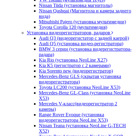
Nissan Tiida (установка магнитолы)
Nissan Qashqai (Магнитола и камера заднего
вида)
Mitsubishi Pajero (установка мультимедии)
Toyota Corolla 120 (мультимедия)
Установка видеорегистраторов, радаров
Audi Q3 (видеорегистатор с задней каерой)
Audi Q5 (установка видео-регистратора)
BMW 3 серии (установка видерегистратора-
радара)
Kia Rio (установка NeoLine X27)
Kia К5 (регистратор с 2 камерами)
Kia Sorento new (видеорегистратор)
Mercedes-Benz GLS (скрытая установка
видеорегистратора)
Toyota LC200 (установка NeoLine X53)
Mercedes-Benz GL-Class (установка NeoLine
X53)
Mercedes V-класс(видеорегистратор 2
камеры)
Range Rover Evoque (установка
видеорегистратора NeoLine X53)
Nissan Teana (установка NeoLine G-TECH
X52)