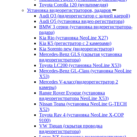
Toyota Corolla 120 (мультимедия)
Установка видеорегистраторов, радаров
Audi Q3 (видеорегистатор с задней каерой)
Audi Q5 (установка видео-регистратора)
BMW 3 серии (установка видерегистратора-
радара)
Kia Rio (установка NeoLine X27)
Kia К5 (регистратор с 2 камерами)
Kia Sorento new (видеорегистратор)
Mercedes-Benz GLS (скрытая установка
видеорегистратора)
Toyota LC200 (установка NeoLine X53)
Mercedes-Benz GL-Class (установка NeoLine
X53)
Mercedes V-класс(видеорегистратор 2
камеры)
Range Rover Evoque (установка
видеорегистратора NeoLine X53)
Nissan Teana (установка NeoLine G-TECH
X52)
Toyota Rav 4 (установка NeoLine X-COP
9100)
VW Tiguan (скрытая проводка
видеорегистратора)
Lexus NX (установка видеорегистратора)