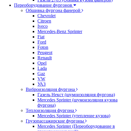
Переоборудование фургонов
Обшивка фургона фанерой
Chevrolet
Citroen
Iveco
Mercedes-Benz Sprinter
Fiat
Ford
Foton
Peugeot
Renault
Opel
Lada
Gaz
VW
УАЗ
Виброизоляция фургона
Газель Некст (шумоизоляция фургона)
Mercedes Sprinter (шумоизоляция кузова
фургона)
Теплоизоляция фургона
Mercedes Sprinter (утепление кузова)
Грузопассажирские фургоны
Mercedes Sprinter (Переоборудование в