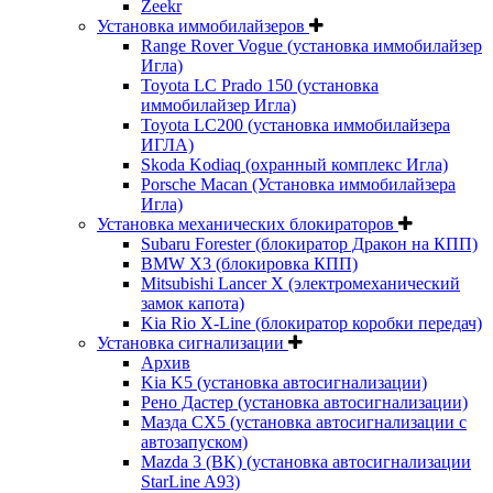
Zeekr
Установка иммобилайзеров
Range Rover Vogue (установка иммобилайзер
Игла)
Toyota LC Prado 150 (установка
иммобилайзер Игла)
Toyota LC200 (установка иммобилайзера
ИГЛА)
Skoda Kodiaq (охранный комплекс Игла)
Porsche Macan (Установка иммобилайзера
Игла)
Установка механических блокираторов
Subaru Forester (блокиратор Дракон на КПП)
BMW X3 (блокировка КПП)
Mitsubishi Lancer X (электромеханический
замок капота)
Kia Rio X-Line (блокиратор коробки передач)
Установка сигнализации
Архив
Kia K5 (установка автосигнализации)
Рено Дастер (установка автосигнализации)
Мазда CХ5 (установка автосигнализации с
автозапуском)
Mazda 3 (BK) (установка автосигнализации
StarLine A93)