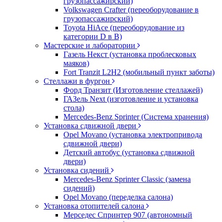
грузопассажирский)
Volkswagen Crafter (переоборудование в
грузопассажирский)
Toyota HiAce (переоборудование из
категории D в B)
Мастерские и лаборатории
Газель Некст (установка проблесковых
маяков)
Fort Tranzit L2H2 (мобильный пункт заботы)
Стеллажи в фургон
Форд Транзит (Изготовление стеллажей)
ГАЗель Next (изготовление и установка
стола)
Mercedes-Benz Sprinter (Система хранения)
Установка сдвижной двери
Opel Movano (установка электропривода
сдвижной двери)
Детский автобус (установка сдвижной
двери)
Установка сидений
Mercedes-Benz Sprinter Classic (замена
сидений)
Opel Movano (переделка салона)
Установка отопителей салона
Мерседес Спринтер 907 (автономный