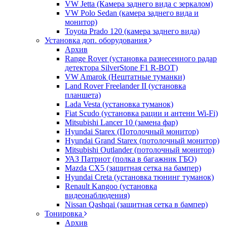
VW Jetta (Камера заднего вида с зеркалом)
VW Polo Sedan (камера заднего вида и
монитор)
Toyota Prado 120 (камера заднего вида)
Установка доп. оборудования
Архив
Range Rover (установка разнесенного радар
детектора SilverStone F1 R-BOT)
VW Amarok (Нештатные туманки)
Land Rover Freelander II (установка
планшета)
Lada Vesta (установка туманок)
Fiat Scudo (установка рации и антенн Wi-Fi)
Mitsubishi Lancer 10 (замена фар)
Hyundai Starex (Потолочный монитор)
Hyundai Grand Starex (потолочный монитор)
Mitsubishi Outlander (потолочный монитор)
УАЗ Патриот (полка в багажник ГБО)
Mazda CX5 (защитная сетка на бампер)
Hyundai Creta (установка тюнинг туманок)
Renault Kangoo (установка
видеонаблюдения)
Nissan Qashqai (защитная сетка в бампер)
Тонировка
Архив