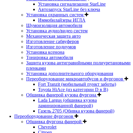
Установка сигнализации StarLine
Автозапуск StarLine без ключа
Установка охранных систем
Иммобилайзеры ИГЛА
Шумоизоляция автомобиля
Установка аудио/видео систем
Механическая защита авто
Изготовление сабвуферов
Изготовление подиумов
Установка ксенона
Тонировка автомобиля
Защита кузова антигравийными полиуретановыми
пленками
Установка дополнительного оборудования
Переоборудование микроавтобусов и фургонов
Fort Tranzit (мобильный пункт заботы)
Toyota HiAce (из категории D в B)
Обшивка фанерой кузова фургона
Lada Largus (обшивка кузова
ламинированной фанерой)
Газель 2705 (Обивка кузова фанерой)
Переоборудование фургонов
Обшивка фургона фанерой
Chevrolet
Citroen