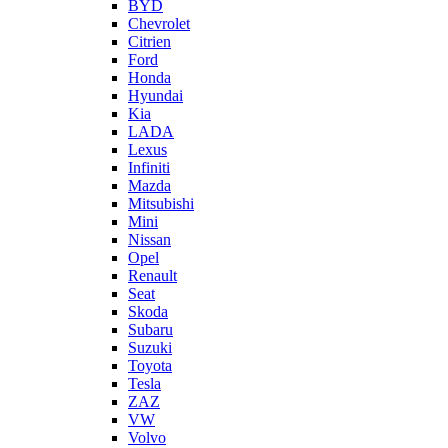
BYD
Chevrolet
Citrien
Ford
Honda
Hyundai
Kia
LADA
Lexus
Infiniti
Mazda
Mitsubishi
Mini
Nissan
Opel
Renault
Seat
Skoda
Subaru
Suzuki
Toyota
Tesla
ZAZ
VW
Volvo