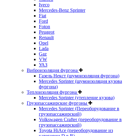
Iveco
Mercedes-Benz Sprinter
Fiat
Ford
Foton
Peugeot
Renault
Opel
Lada
Gaz
VW
УАЗ
Виброизоляция фургона
Газель Некст (шумоизоляция фургона)
Mercedes Sprinter (шумоизоляция кузова
фургона)
Теплоизоляция фургона
Mercedes Sprinter (утепление кузова)
Грузопассажирские фургоны
Mercedes Sprinter (Переоборудование в
грузопассажирский)
Volkswagen Crafter (переоборудование в
грузопассажирский)
Toyota HiAce (переоборудование из
категории D в B)