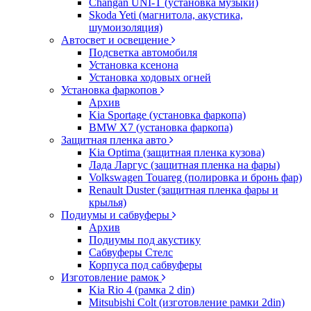
Changan UNI-T (установка музыки)
Skoda Yeti (магнитола, акустика,
шумоизоляция)
Автосвет и освещение
Подсветка автомобиля
Установка ксенона
Установка ходовых огней
Установка фаркопов
Архив
Kia Sportage (установка фаркопа)
BMW X7 (установка фаркопа)
Защитная пленка авто
Kia Optima (защитная пленка кузова)
Лада Ларгус (защитная пленка на фары)
Volkswagen Touareg (полировка и бронь фар)
Renault Duster (защитная пленка фары и
крылья)
Подиумы и сабвуферы
Архив
Подиумы под акустику
Сабвуферы Стелс
Корпуса под сабвуферы
Изготовление рамок
Kia Rio 4 (рамка 2 din)
Mitsubishi Colt (изготовление рамки 2din)