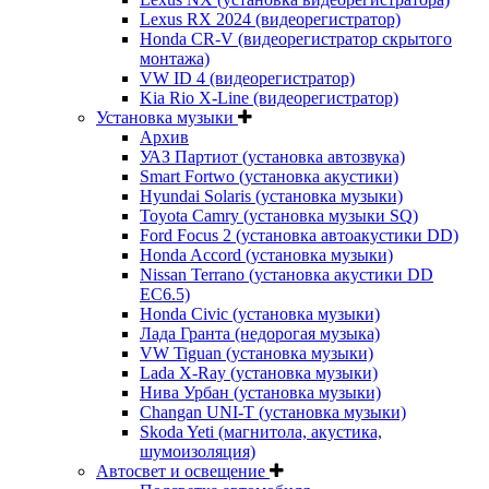
Lexus RX 2024 (видеорегистратор)
Honda CR-V (видеорегистратор скрытого
монтажа)
VW ID 4 (видеорегистратор)
Kia Rio X-Line (видеорегистратор)
Установка музыки
Архив
УАЗ Партиот (установка автозвука)
Smart Fortwo (установка акустики)
Hyundai Solaris (установка музыки)
Toyota Camry (установка музыки SQ)
Ford Focus 2 (установка автоакустики DD)
Honda Accord (установка музыки)
Nissan Terrano (установка акустики DD
EC6.5)
Honda Civic (установка музыки)
Лада Гранта (недорогая музыка)
VW Tiguan (установка музыки)
Lada X-Ray (установка музыки)
Нива Урбан (установка музыки)
Changan UNI-T (установка музыки)
Skoda Yeti (магнитола, акустика,
шумоизоляция)
Автосвет и освещение