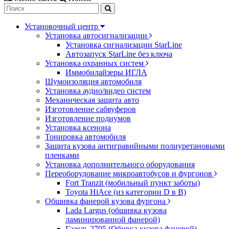
Установочный центр
Установка автосигнализации
Установка сигнализации StarLine
Автозапуск StarLine без ключа
Установка охранных систем
Иммобилайзеры ИГЛА
Шумоизоляция автомобиля
Установка аудио/видео систем
Механическая защита авто
Изготовление сабвуферов
Изготовление подиумов
Установка ксенона
Тонировка автомобиля
Защита кузова антигравийными полиуретановыми
пленками
Установка дополнительного оборудования
Переоборудование микроавтобусов и фургонов
Fort Tranzit (мобильный пункт заботы)
Toyota HiAce (из категории D в B)
Обшивка фанерой кузова фургона
Lada Largus (обшивка кузова
ламинированной фанерой)
Газель 2705 (Обивка кузова фанерой)