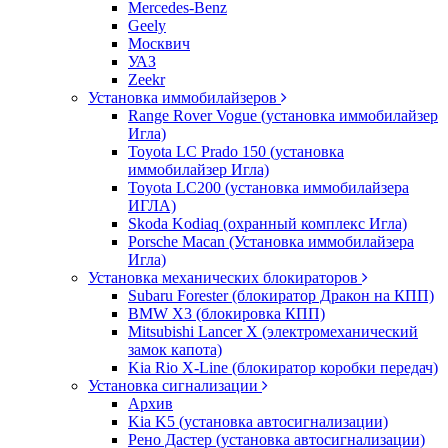
Mercedes-Benz
Geely
Москвич
УАЗ
Zeekr
Установка иммобилайзеров
Range Rover Vogue (установка иммобилайзер
Игла)
Toyota LC Prado 150 (установка
иммобилайзер Игла)
Toyota LC200 (установка иммобилайзера
ИГЛА)
Skoda Kodiaq (охранный комплекс Игла)
Porsche Macan (Установка иммобилайзера
Игла)
Установка механических блокираторов
Subaru Forester (блокиратор Дракон на КПП)
BMW X3 (блокировка КПП)
Mitsubishi Lancer X (электромеханический
замок капота)
Kia Rio X-Line (блокиратор коробки передач)
Установка сигнализации
Архив
Kia K5 (установка автосигнализации)
Рено Дастер (установка автосигнализации)