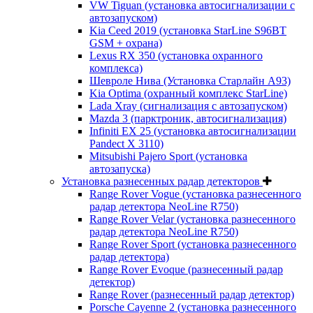
VW Tiguan (установка автосигнализации с
автозапуском)
Kia Ceed 2019 (установка StarLine S96BT
GSM + охрана)
Lexus RX 350 (установка охранного
комплекса)
Шевроле Нива (Установка Старлайн А93)
Kia Optima (охранный комплекс StarLine)
Lada Xray (сигнализация с автозапуском)
Mazda 3 (парктроник, автосигнализация)
Infiniti EX 25 (установка автосигнализации
Pandect X 3110)
Mitsubishi Pajero Sport (установка
автозапуска)
Установка разнесенных радар детекторов
Range Rover Vogue (установка разнесенного
радар детектора NeoLine R750)
Range Rover Velar (установка разнесенного
радар детектора NeoLine R750)
Range Rover Sport (установка разнесенного
радар детектора)
Range Rover Evoque (разнесенный радар
детектор)
Range Rover (разнесенный радар детектор)
Porsche Cayenne 2 (установка разнесенного