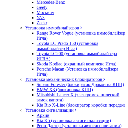
Mercedes-Benz
Geely
Москвич
УАЗ
Zeekr
Установка иммобилайзеров
Range Rover Vogue (установка иммобилайзер
Игла)
Toyota LC Prado 150 (установка
иммобилайзер Игла)
Toyota LC200 (установка иммобилайзера
ИГЛА)
Skoda Kodiaq (охранный комплекс Игла)
Porsche Macan (Установка иммобилайзера
Игла)
Установка механических блокираторов
Subaru Forester (блокиратор Дракон на КПП)
BMW X3 (блокировка КПП)
Mitsubishi Lancer X (электромеханический
замок капота)
Kia Rio X-Line (блокиратор коробки передач)
Установка сигнализации
Архив
Kia K5 (установка автосигнализации)
Рено Дастер (установка автосигнализации)