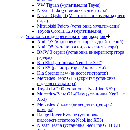
VW Tiguan (мультимедия Teyes)
Nissan Tiida (установка магнитолы)
Nissan Qashqai (Магнитола и камера заднего
вида)
Mitsubishi Pajero (установка мультимедии)
Toyota Corolla 120 (мультимедия)
Установка видеорегистраторов, радаров
Audi Q3 (видеорегистатор с задней каерой)
Audi Q5 (установка видео-регистратора)
BMW 3 серии (установка видерегистратора-
радара)
Kia Rio (установка NeoLine X27)
Kia К5 (регистратор с 2 камерами)
Kia Sorento new (видеорегистратор)
Mercedes-Benz GLS (скрытая установка
видеорегистратора)
Toyota LC200 (установка NeoLine X53)
Mercedes-Benz GL-Class (установка NeoLine
X53)
Mercedes V-класс(видеорегистратор 2
камеры)
Range Rover Evoque (установка
видеорегистратора NeoLine X53)
Nissan Teana (установка NeoLine G-TECH