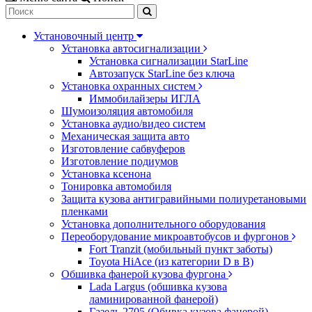
Установочный центр
Установка автосигнализации
Установка сигнализации StarLine
Автозапуск StarLine без ключа
Установка охранных систем
Иммобилайзеры ИГЛА
Шумоизоляция автомобиля
Установка аудио/видео систем
Механическая защита авто
Изготовление сабвуферов
Изготовление подиумов
Установка ксенона
Тонировка автомобиля
Защита кузова антигравийными полиуретановыми
пленками
Установка дополнительного оборудования
Переоборудование микроавтобусов и фургонов
Fort Tranzit (мобильный пункт заботы)
Toyota HiAce (из категории D в B)
Обшивка фанерой кузова фургона
Lada Largus (обшивка кузова
ламинированной фанерой)
Газель 2705 (Обивка кузова фанерой)