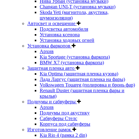
Нива Урбан (установка музыки)
Changan UNI-T (установка музыки)
Skoda Yeti (магнитола, акустика,
шумоизоляция)
Автосвет и освещение
Подсветка автомобиля
Установка ксенона
Установка ходовых огней
Установка фаркопов
Архив
Kia Sportage (установка фаркопа)
BMW X7 (установка фаркопа)
Защитная пленка авто
Kia Optima (защитная пленка кузова)
Лада Ларгус (защитная пленка на фары)
Volkswagen Touareg (полировка и бронь фар)
Renault Duster (защитная пленка фары и
крылья)
Подиумы и сабвуферы
Архив
Подиумы под акустику
Сабвуферы Стелс
Корпуса под сабвуферы
Изготовление рамок
Kia Rio 4 (рамка 2 din)