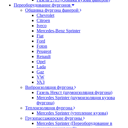
Переоборудование фургонов
Обшивка фургона фанерой
Chevrolet
Citroen
Iveco
Mercedes-Benz Sprinter
Fiat
Ford
Foton
Peugeot
Renault
Opel
Lada
Gaz
VW
УАЗ
Виброизоляция фургона
Газель Некст (шумоизоляция фургона)
Mercedes Sprinter (шумоизоляция кузова
фургона)
Теплоизоляция фургона
Mercedes Sprinter (утепление кузова)
Грузопассажирские фургоны
Mercedes Sprinter (Переоборудование в