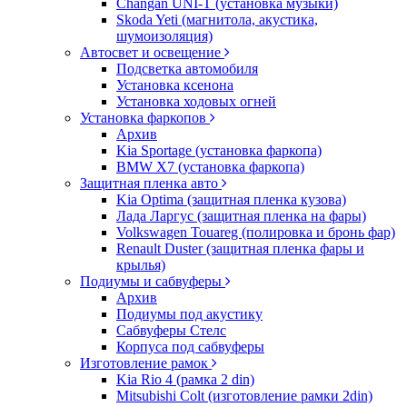
Changan UNI-T (установка музыки)
Skoda Yeti (магнитола, акустика,
шумоизоляция)
Автосвет и освещение
Подсветка автомобиля
Установка ксенона
Установка ходовых огней
Установка фаркопов
Архив
Kia Sportage (установка фаркопа)
BMW X7 (установка фаркопа)
Защитная пленка авто
Kia Optima (защитная пленка кузова)
Лада Ларгус (защитная пленка на фары)
Volkswagen Touareg (полировка и бронь фар)
Renault Duster (защитная пленка фары и
крылья)
Подиумы и сабвуферы
Архив
Подиумы под акустику
Сабвуферы Стелс
Корпуса под сабвуферы
Изготовление рамок
Kia Rio 4 (рамка 2 din)
Mitsubishi Colt (изготовление рамки 2din)