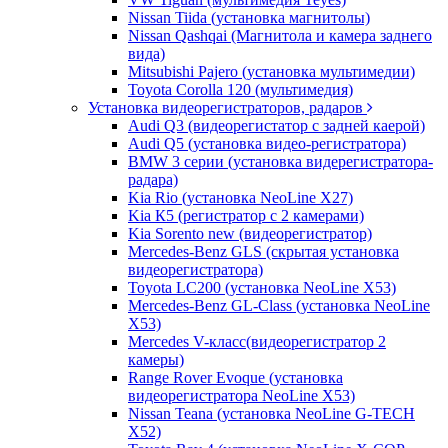
Nissan Tiida (установка магнитолы)
Nissan Qashqai (Магнитола и камера заднего
вида)
Mitsubishi Pajero (установка мультимедии)
Toyota Corolla 120 (мультимедия)
Установка видеорегистраторов, радаров
Audi Q3 (видеорегистатор с задней каерой)
Audi Q5 (установка видео-регистратора)
BMW 3 серии (установка видерегистратора-
радара)
Kia Rio (установка NeoLine X27)
Kia К5 (регистратор с 2 камерами)
Kia Sorento new (видеорегистратор)
Mercedes-Benz GLS (скрытая установка
видеорегистратора)
Toyota LC200 (установка NeoLine X53)
Mercedes-Benz GL-Class (установка NeoLine
X53)
Mercedes V-класс(видеорегистратор 2
камеры)
Range Rover Evoque (установка
видеорегистратора NeoLine X53)
Nissan Teana (установка NeoLine G-TECH
X52)