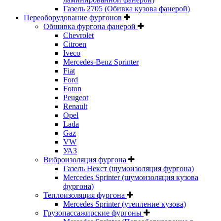
Газель 2705 (Обивка кузова фанерой)
Переоборудование фургонов
Обшивка фургона фанерой
Chevrolet
Citroen
Iveco
Mercedes-Benz Sprinter
Fiat
Ford
Foton
Peugeot
Renault
Opel
Lada
Gaz
VW
УАЗ
Виброизоляция фургона
Газель Некст (шумоизоляция фургона)
Mercedes Sprinter (шумоизоляция кузова
фургона)
Теплоизоляция фургона
Mercedes Sprinter (утепление кузова)
Грузопассажирские фургоны