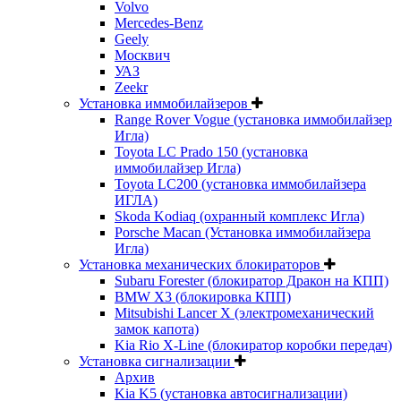
Volvo
Mercedes-Benz
Geely
Москвич
УАЗ
Zeekr
Установка иммобилайзеров
Range Rover Vogue (установка иммобилайзер
Игла)
Toyota LC Prado 150 (установка
иммобилайзер Игла)
Toyota LC200 (установка иммобилайзера
ИГЛА)
Skoda Kodiaq (охранный комплекс Игла)
Porsche Macan (Установка иммобилайзера
Игла)
Установка механических блокираторов
Subaru Forester (блокиратор Дракон на КПП)
BMW X3 (блокировка КПП)
Mitsubishi Lancer X (электромеханический
замок капота)
Kia Rio X-Line (блокиратор коробки передач)
Установка сигнализации
Архив
Kia K5 (установка автосигнализации)