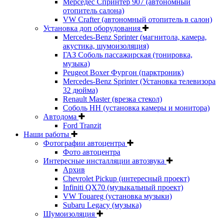
Мерседес Спринтер 907 (автономный
отопитель салона)
VW Crafter (автономный отопитель в салон)
Установка доп оборудования
Mercedes-Benz Sprinter (магнитола, камера,
акустика, шумоизоляция)
ГАЗ Соболь пассажирская (тонировка,
музыка)
Peugeot Boxer Фургон (парктроник)
Mercedes-Benz Sprinter (Установка телевизора
32 дюйма)
Renault Master (врезка стекол)
Соболь НН (установка камеры и монитора)
Автодома
Ford Tranzit
Наши работы
Фотографии автоцентра
Фото автоцентра
Интересные инсталляции автозвука
Архив
Chevrolet Pickup (интересный проект)
Infiniti QX70 (музыкальный проект)
VW Touareg (установка музыки)
Subaru Legacy (музыка)
Шумоизоляция