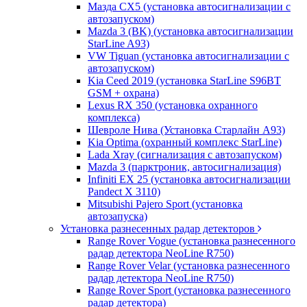
Мазда CХ5 (установка автосигнализации с
автозапуском)
Mazda 3 (BK) (установка автосигнализации
StarLine A93)
VW Tiguan (установка автосигнализации с
автозапуском)
Kia Ceed 2019 (установка StarLine S96BT
GSM + охрана)
Lexus RX 350 (установка охранного
комплекса)
Шевроле Нива (Установка Старлайн А93)
Kia Optima (охранный комплекс StarLine)
Lada Xray (сигнализация с автозапуском)
Mazda 3 (парктроник, автосигнализация)
Infiniti EX 25 (установка автосигнализации
Pandect X 3110)
Mitsubishi Pajero Sport (установка
автозапуска)
Установка разнесенных радар детекторов
Range Rover Vogue (установка разнесенного
радар детектора NeoLine R750)
Range Rover Velar (установка разнесенного
радар детектора NeoLine R750)
Range Rover Sport (установка разнесенного
радар детектора)