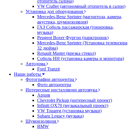
отопитель салона)
VW Crafter (автономный отопитель в салон)
Установка доп оборудования
Mercedes-Benz Sprinter (магнитола, камера,
акустика, шумоизоляция)
ГАЗ Соболь пассажирская (тонировка,
музыка)
Peugeot Boxer Фургон (парктроник)
Mercedes-Benz Sprinter (Установка телевизора
32 дюйма)
Renault Master (врезка стекол)
Соболь НН (установка камеры и монитора)
Автодома
Ford Tranzit
Наши работы
Фотографии автоцентра
Фото автоцентра
Интересные инсталляции автозвука
Архив
Chevrolet Pickup (интересный проект)
Infiniti QX70 (музыкальный проект)
VW Touareg (установка музыки)
Subaru Legacy (музыка)
Шумоизоляция
BMW