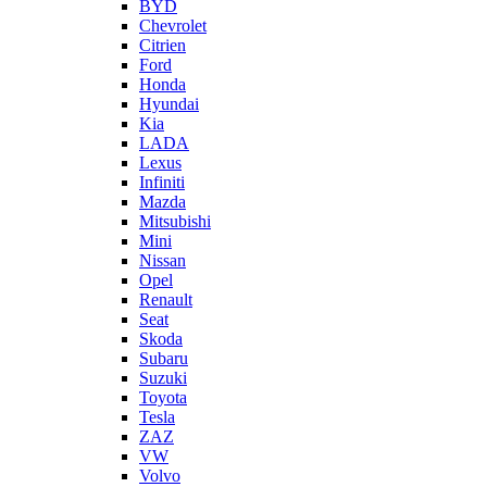
BYD
Chevrolet
Citrien
Ford
Honda
Hyundai
Kia
LADA
Lexus
Infiniti
Mazda
Mitsubishi
Mini
Nissan
Opel
Renault
Seat
Skoda
Subaru
Suzuki
Toyota
Tesla
ZAZ
VW
Volvo