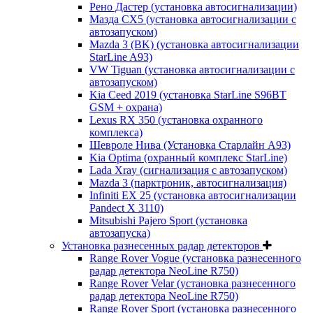
Рено Дастер (установка автосигнализации)
Мазда CХ5 (установка автосигнализации с
автозапуском)
Mazda 3 (BK) (установка автосигнализации
StarLine A93)
VW Tiguan (установка автосигнализации с
автозапуском)
Kia Ceed 2019 (установка StarLine S96BT
GSM + охрана)
Lexus RX 350 (установка охранного
комплекса)
Шевроле Нива (Установка Старлайн А93)
Kia Optima (охранный комплекс StarLine)
Lada Xray (сигнализация с автозапуском)
Mazda 3 (парктроник, автосигнализация)
Infiniti EX 25 (установка автосигнализации
Pandect X 3110)
Mitsubishi Pajero Sport (установка
автозапуска)
Установка разнесенных радар детекторов
Range Rover Vogue (установка разнесенного
радар детектора NeoLine R750)
Range Rover Velar (установка разнесенного
радар детектора NeoLine R750)
Range Rover Sport (установка разнесенного