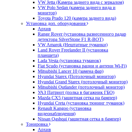
VW Jetta (Камера заднего вида с зеркалом)
VW Polo Sedan (камера заднего вида и
монитор)
Toyota Prado 120 (камера заднего вида)
Установка доп. оборудования
Архив
Range Rover (установка разнесенного радар
детектора SilverStone F1 R-BOT)
VW Amarok (Нештатные туманки)
Land Rover Freelander II (установка
планшета)
Lada Vesta (установка туманок)
Fiat Scudo (установка рации и антенн Wi-Fi)
Mitsubishi Lancer 10 (замена фар)
Hyundai Starex (Потолочный монитор)
Hyundai Grand Starex (потолочный монитор)
Mitsubishi Outlander (потолочный монитор)
УАЗ Патриот (полка в багажник ГБО)
Mazda CX5 (защитная сетка на бампер)
Hyundai Creta (установка тюнинг туманок)
Renault Kangoo (установка
видеонаблюдения)
Nissan Qashqai (защитная сетка в бампер)
Тонировка
Архив