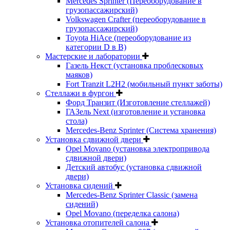
Mercedes Sprinter (Переоборудование в
грузопассажирский)
Volkswagen Crafter (переоборудование в
грузопассажирский)
Toyota HiAce (переоборудование из
категории D в B)
Мастерские и лаборатории
Газель Некст (установка проблесковых
маяков)
Fort Tranzit L2H2 (мобильный пункт заботы)
Стеллажи в фургон
Форд Транзит (Изготовление стеллажей)
ГАЗель Next (изготовление и установка
стола)
Mercedes-Benz Sprinter (Система хранения)
Установка сдвижной двери
Opel Movano (установка электропривода
сдвижной двери)
Детский автобус (установка сдвижной
двери)
Установка сидений
Mercedes-Benz Sprinter Classic (замена
сидений)
Opel Movano (переделка салона)
Установка отопителей салона