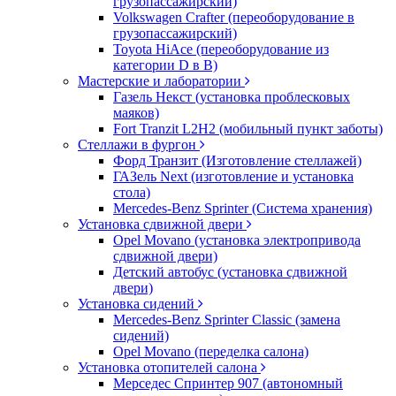
грузопассажирский)
Volkswagen Crafter (переоборудование в
грузопассажирский)
Toyota HiAce (переоборудование из
категории D в B)
Мастерские и лаборатории
Газель Некст (установка проблесковых
маяков)
Fort Tranzit L2H2 (мобильный пункт заботы)
Стеллажи в фургон
Форд Транзит (Изготовление стеллажей)
ГАЗель Next (изготовление и установка
стола)
Mercedes-Benz Sprinter (Система хранения)
Установка сдвижной двери
Opel Movano (установка электропривода
сдвижной двери)
Детский автобус (установка сдвижной
двери)
Установка сидений
Mercedes-Benz Sprinter Classic (замена
сидений)
Opel Movano (переделка салона)
Установка отопителей салона
Мерседес Спринтер 907 (автономный