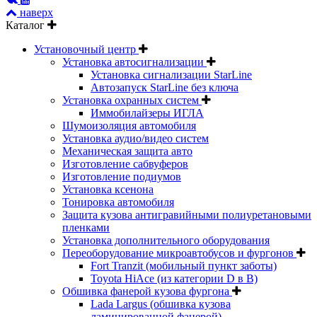
наверх
Каталог
Установочный центр
Установка автосигнализации
Установка сигнализации StarLine
Автозапуск StarLine без ключа
Установка охранных систем
Иммобилайзеры ИГЛА
Шумоизоляция автомобиля
Установка аудио/видео систем
Механическая защита авто
Изготовление сабвуферов
Изготовление подиумов
Установка ксенона
Тонировка автомобиля
Защита кузова антигравийными полиуретановыми
пленками
Установка дополнительного оборудования
Переоборудование микроавтобусов и фургонов
Fort Tranzit (мобильный пункт заботы)
Toyota HiAce (из категории D в B)
Обшивка фанерой кузова фургона
Lada Largus (обшивка кузова
ламинированной фанерой)