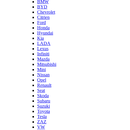
BMW
BYD
Chevrolet
Citrien
Ford
Honda
Hyundai
Kia
LADA
Lexus
Infiniti
Mazda
Mitsubishi
Mini
Nissan
Opel
Renault
Seat
Skoda
Subaru
Suzuki
Toyota
Tesla
ZAZ
VW