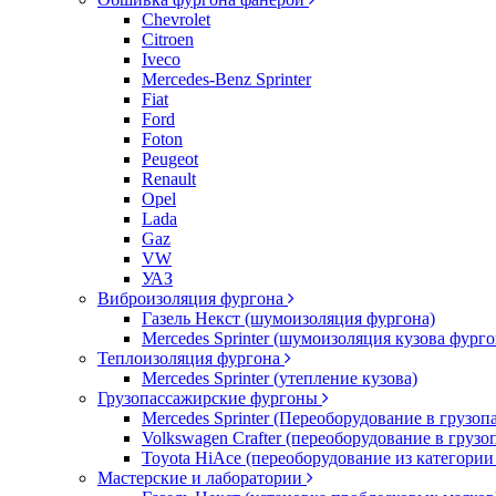
Chevrolet
Citroen
Iveco
Mercedes-Benz Sprinter
Fiat
Ford
Foton
Peugeot
Renault
Opel
Lada
Gaz
VW
УАЗ
Виброизоляция фургона
Газель Некст (шумоизоляция фургона)
Mercedes Sprinter (шумоизоляция кузова фурго
Теплоизоляция фургона
Mercedes Sprinter (утепление кузова)
Грузопассажирские фургоны
Mercedes Sprinter (Переоборудование в грузо
Volkswagen Crafter (переоборудование в груз
Toyota HiAce (переоборудование из категории
Мастерские и лаборатории