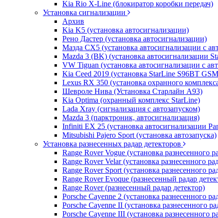
Kia Rio X-Line (блокиратор коробки передач)
Установка сигнализации
Архив
Kia K5 (установка автосигнализации)
Рено Дастер (установка автосигнализации)
Мазда CХ5 (установка автосигнализации с ав
Mazda 3 (BK) (установка автосигнализации St
VW Tiguan (установка автосигнализации с ав
Kia Ceed 2019 (установка StarLine S96BT GSM
Lexus RX 350 (установка охранного комплекс
Шевроле Нива (Установка Старлайн А93)
Kia Optima (охранный комплекс StarLine)
Lada Xray (сигнализация с автозапуском)
Mazda 3 (парктроник, автосигнализация)
Infiniti EX 25 (установка автосигнализации Pa
Mitsubishi Pajero Sport (установка автозапуска)
Установка разнесенных радар детекторов
Range Rover Vogue (установка разнесенного р
Range Rover Velar (установка разнесенного ра
Range Rover Sport (установка разнесенного ра
Range Rover Evoque (разнесенный радар детек
Range Rover (разнесенный радар детектор)
Porsche Cayenne 2 (установка разнесенного ра
Porsche Cayenne II (установка разнесенного ра
Porsche Cayenne III (установка разнесенного р