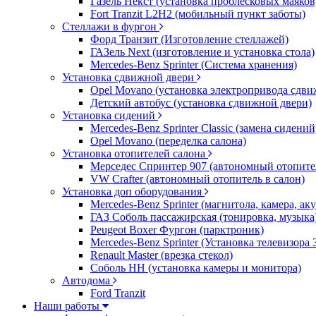
Газель Некст (установка проблесковых маяков
Fort Tranzit L2H2 (мобильный пункт заботы)
Стеллажи в фургон
Форд Транзит (Изготовление стеллажей)
ГАЗель Next (изготовление и установка стола)
Mercedes-Benz Sprinter (Система хранения)
Установка сдвижной двери
Opel Movano (установка электропривода сдви
Детский автобус (установка сдвижной двери)
Установка сидений
Mercedes-Benz Sprinter Classic (замена сидений
Opel Movano (переделка салона)
Установка отопителей салона
Мерседес Спринтер 907 (автономный отопите
VW Crafter (автономный отопитель в салон)
Установка доп оборудования
Mercedes-Benz Sprinter (магнитола, камера, а
ГАЗ Соболь пассажирская (тонировка, музыка
Peugeot Boxer Фургон (парктроник)
Mercedes-Benz Sprinter (Установка телевизора
Renault Master (врезка стекол)
Соболь НН (установка камеры и монитора)
Автодома
Ford Tranzit
Наши работы