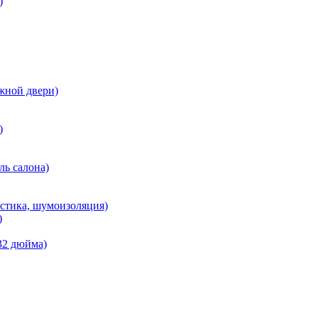
)
жной двери)
)
ль салона)
кустика, шумоизоляция)
)
 32 дюйма)