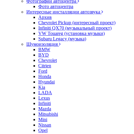
Фотографии автоцентра
Фото автоцентра
Интересные инсталляции автозвука
Архив
Chevrolet Pickup (интересный проект)
Infiniti QX70 (музыкальный проект)
VW Touareg (установка музыки)
Subaru Legacy (музыка)
Шумоизоляция
BMW
BYD
Chevrolet
Citrien
Ford
Honda
Hyundai
Kia
LADA
Lexus
Infiniti
Mazda
Mitsubishi
Mini
Nissan
Opel