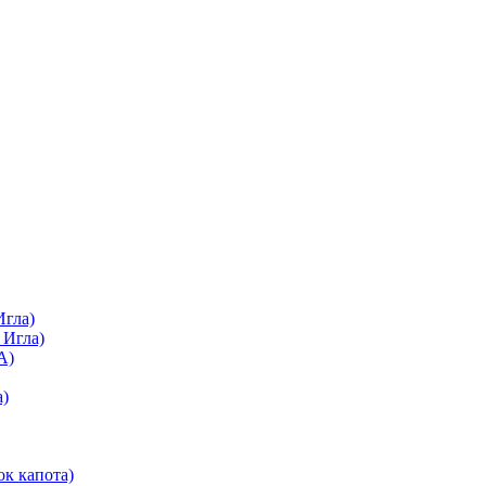
Игла)
 Игла)
А)
а)
ок капота)