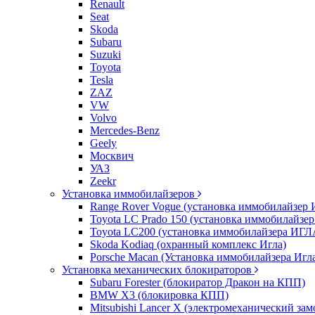
Renault
Seat
Skoda
Subaru
Suzuki
Toyota
Tesla
ZAZ
VW
Volvo
Mercedes-Benz
Geely
Москвич
УАЗ
Zeekr
Установка иммобилайзеров
Range Rover Vogue (установка иммобилайзер 
Toyota LC Prado 150 (установка иммобилайзер
Toyota LC200 (установка иммобилайзера ИГЛ
Skoda Kodiaq (охранный комплекс Игла)
Porsche Macan (Установка иммобилайзера Игл
Установка механических блокираторов
Subaru Forester (блокиратор Дракон на КПП)
BMW X3 (блокировка КПП)
Mitsubishi Lancer X (электромеханический зам