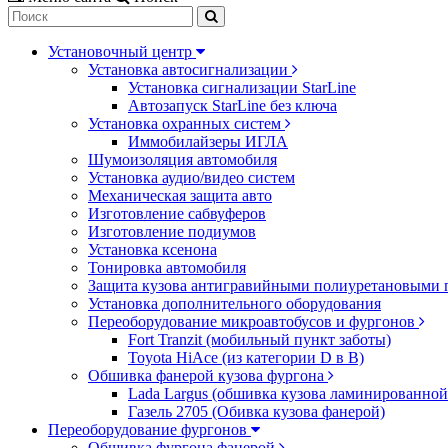
Установочный центр
Установка автосигнализации
Установка сигнализации StarLine
Автозапуск StarLine без ключа
Установка охранных систем
Иммобилайзеры ИГЛА
Шумоизоляция автомобиля
Установка аудио/видео систем
Механическая защита авто
Изготовление сабвуферов
Изготовление подиумов
Установка ксенона
Тонировка автомобиля
Защита кузова антигравийными полиуретановыми 
Установка дополнительного оборудования
Переоборудование микроавтобусов и фургонов
Fort Tranzit (мобильный пункт заботы)
Toyota HiAce (из категории D в B)
Обшивка фанерой кузова фургона
Lada Largus (обшивка кузова ламинированной
Газель 2705 (Обивка кузова фанерой)
Переоборудование фургонов
Обшивка фургона фанерой