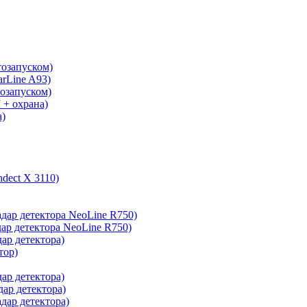
тозапуском)
arLine A93)
тозапуском)
 + охрана)
а)
ndect X 3110)
адар детектора NeoLine R750)
дар детектора NeoLine R750)
дар детектора)
тор)
дар детектора)
дар детектора)
адар детектора)