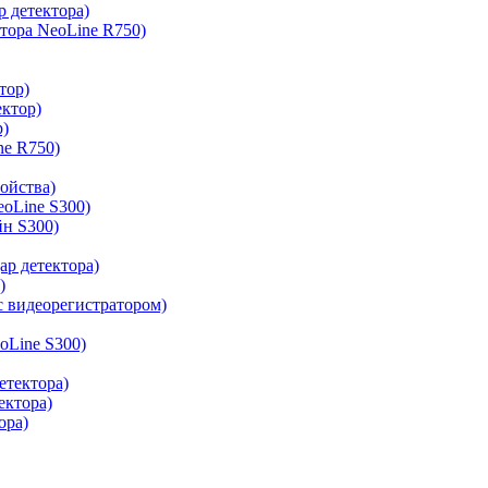
р детектора)
ктора NeoLine R750)
тор)
ектор)
р)
ne R750)
ройства)
oLine S300)
н S300)
ар детектора)
)
с видеорегистратором)
oLine S300)
етектора)
ектора)
ора)