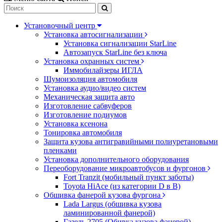
Установочный центр
Установка автосигнализации
Установка сигнализации StarLine
Автозапуск StarLine без ключа
Установка охранных систем
Иммобилайзеры ИГЛА
Шумоизоляция автомобиля
Установка аудио/видео систем
Механическая защита авто
Изготовление сабвуферов
Изготовление подиумов
Установка ксенона
Тонировка автомобиля
Защита кузова антигравийными полиуретановыми
пленками
Установка дополнительного оборудования
Переоборудование микроавтобусов и фургонов
Fort Tranzit (мобильный пункт заботы)
Toyota HiAce (из категории D в B)
Обшивка фанерой кузова фургона
Lada Largus (обшивка кузова
ламинированной фанерой)
Газель 2705 (Обивка кузова фанерой)