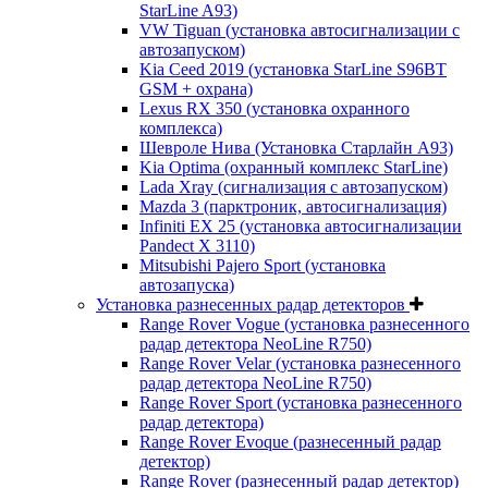
StarLine A93)
VW Tiguan (установка автосигнализации с
автозапуском)
Kia Ceed 2019 (установка StarLine S96BT
GSM + охрана)
Lexus RX 350 (установка охранного
комплекса)
Шевроле Нива (Установка Старлайн А93)
Kia Optima (охранный комплекс StarLine)
Lada Xray (сигнализация с автозапуском)
Mazda 3 (парктроник, автосигнализация)
Infiniti EX 25 (установка автосигнализации
Pandect X 3110)
Mitsubishi Pajero Sport (установка
автозапуска)
Установка разнесенных радар детекторов
Range Rover Vogue (установка разнесенного
радар детектора NeoLine R750)
Range Rover Velar (установка разнесенного
радар детектора NeoLine R750)
Range Rover Sport (установка разнесенного
радар детектора)
Range Rover Evoque (разнесенный радар
детектор)
Range Rover (разнесенный радар детектор)