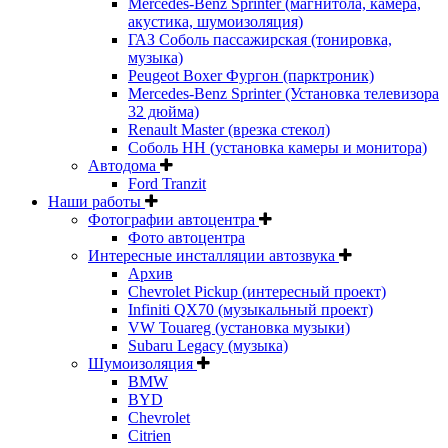
Mercedes-Benz Sprinter (магнитола, камера,
акустика, шумоизоляция)
ГАЗ Соболь пассажирская (тонировка,
музыка)
Peugeot Boxer Фургон (парктроник)
Mercedes-Benz Sprinter (Установка телевизора
32 дюйма)
Renault Master (врезка стекол)
Соболь НН (установка камеры и монитора)
Автодома
Ford Tranzit
Наши работы
Фотографии автоцентра
Фото автоцентра
Интересные инсталляции автозвука
Архив
Chevrolet Pickup (интересный проект)
Infiniti QX70 (музыкальный проект)
VW Touareg (установка музыки)
Subaru Legacy (музыка)
Шумоизоляция
BMW
BYD
Chevrolet
Citrien