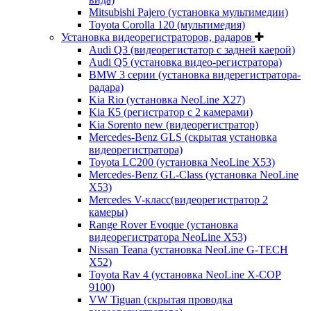
Mitsubishi Pajero (установка мультимедии)
Toyota Corolla 120 (мультимедия)
Установка видеорегистраторов, радаров
Audi Q3 (видеорегистатор с задней каерой)
Audi Q5 (установка видео-регистратора)
BMW 3 серии (установка видерегистратора-
радара)
Kia Rio (установка NeoLine X27)
Kia К5 (регистратор с 2 камерами)
Kia Sorento new (видеорегистратор)
Mercedes-Benz GLS (скрытая установка
видеорегистратора)
Toyota LC200 (установка NeoLine X53)
Mercedes-Benz GL-Class (установка NeoLine
X53)
Mercedes V-класс(видеорегистратор 2
камеры)
Range Rover Evoque (установка
видеорегистратора NeoLine X53)
Nissan Teana (установка NeoLine G-TECH
X52)
Toyota Rav 4 (установка NeoLine X-COP
9100)
VW Tiguan (скрытая проводка