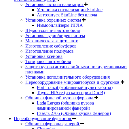
Установка автосигнализации
Установка сигнализации StarLine
Автозапуск StarLine без ключа
Установка охранных систем
Иммобилайзеры ИГЛА
Шумоизоляция автомобиля
Установка аудио/видео систем
Механическая защита авто
Изготовление сабвуферов
Изготовление подиумов
Установка ксенона
Тонировка автомобиля
Защита кузова антигравийными полиуретановыми
пленками
Установка дополнительного оборудования
Переоборудование микроавтобусов и фургонов
Fort Tranzit (мобильный пункт заботы)
Toyota HiAce (из категории D в B)
Обшивка фанерой кузова фургона
Lada Largus (обшивка кузова
ламинированной фанерой)
Газель 2705 (Обивка кузова фанерой)
Переоборудование фургонов
Обшивка фургона фанерой
Chevrolet