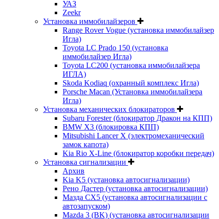
УАЗ
Zeekr
Установка иммобилайзеров
Range Rover Vogue (установка иммобилайзер
Игла)
Toyota LC Prado 150 (установка
иммобилайзер Игла)
Toyota LC200 (установка иммобилайзера
ИГЛА)
Skoda Kodiaq (охранный комплекс Игла)
Porsche Macan (Установка иммобилайзера
Игла)
Установка механических блокираторов
Subaru Forester (блокиратор Дракон на КПП)
BMW X3 (блокировка КПП)
Mitsubishi Lancer X (электромеханический
замок капота)
Kia Rio X-Line (блокиратор коробки передач)
Установка сигнализации
Архив
Kia K5 (установка автосигнализации)
Рено Дастер (установка автосигнализации)
Мазда CХ5 (установка автосигнализации с
автозапуском)
Mazda 3 (BK) (установка автосигнализации