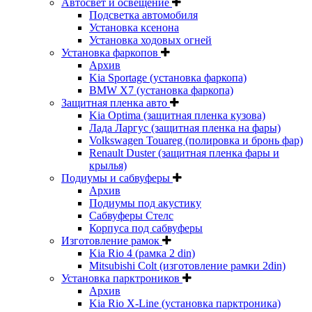
Автосвет и освещение
Подсветка автомобиля
Установка ксенона
Установка ходовых огней
Установка фаркопов
Архив
Kia Sportage (установка фаркопа)
BMW X7 (установка фаркопа)
Защитная пленка авто
Kia Optima (защитная пленка кузова)
Лада Ларгус (защитная пленка на фары)
Volkswagen Touareg (полировка и бронь фар)
Renault Duster (защитная пленка фары и
крылья)
Подиумы и сабвуферы
Архив
Подиумы под акустику
Сабвуферы Стелс
Корпуса под сабвуферы
Изготовление рамок
Kia Rio 4 (рамка 2 din)
Mitsubishi Colt (изготовление рамки 2din)
Установка парктроников
Архив
Kia Rio X-Line (установка парктроника)