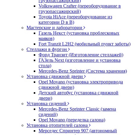
грузопассажирский)
Volkswagen Crafter (переоборудование в
грузопассажирский)
Toyota HiAce (переоборудование из
категории D в B)
Мастерские и лаборатории
Газель Некст (установка проблесковых
маяков)
Fort Tranzit L2H2 (мобильный пункт заботы)
Стеллажи в фургон
Форд Транзит (Изготовление стеллажей)
ГАЗель Next (изготовление и установка
стола)
Mercedes-Benz Sprinter (Система хранения)
Установка сдвижной двери
Opel Movano (установка электропривода
сдвижной двери)
Детский автобус (установка сдвижной
двери)
Установка сидений
Mercedes-Benz Sprinter Classic (замена
сидений)
Opel Movano (переделка салона)
Установка отопителей салона
Мерседес Спринтер 907 (автономный