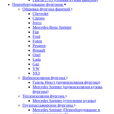
Переоборудование фургонов
Обшивка фургона фанерой
Chevrolet
Citroen
Iveco
Mercedes-Benz Sprinter
Fiat
Ford
Foton
Peugeot
Renault
Opel
Lada
Gaz
VW
УАЗ
Виброизоляция фургона
Газель Некст (шумоизоляция фургона)
Mercedes Sprinter (шумоизоляция кузова
фургона)
Теплоизоляция фургона
Mercedes Sprinter (утепление кузова)
Грузопассажирские фургоны
Mercedes Sprinter (Переоборудование в