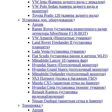
VW Jetta (Камера заднего вида с зеркалом)
VW Polo Sedan (камера заднего вида и
монитор)
Toyota Prado 120 (камера заднего вида)
Установка доп. оборудования
Архив
Range Rover (установка разнесенного радар
детектора SilverStone F1 R-BOT)
VW Amarok (Нештатные туманки)
Land Rover Freelander II (установка
планшета)
Lada Vesta (установка туманок)
Fiat Scudo (установка рации и антенн Wi-Fi)
Mitsubishi Lancer 10 (замена фар)
Hyundai Starex (Потолочный монитор)
Hyundai Grand Starex (потолочный монитор)
Mitsubishi Outlander (потолочный монитор)
УАЗ Патриот (полка в багажник ГБО)
Mazda CX5 (защитная сетка на бампер)
Hyundai Creta (установка тюнинг туманок)
Renault Kangoo (установка
видеонаблюдения)
Nissan Qashqai (защитная сетка в бампер)
Тонировка
Архив