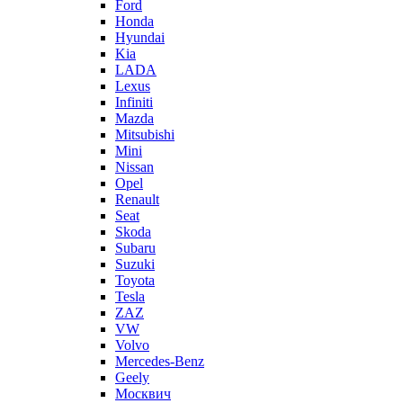
Ford
Honda
Hyundai
Kia
LADA
Lexus
Infiniti
Mazda
Mitsubishi
Mini
Nissan
Opel
Renault
Seat
Skoda
Subaru
Suzuki
Toyota
Tesla
ZAZ
VW
Volvo
Mercedes-Benz
Geely
Москвич