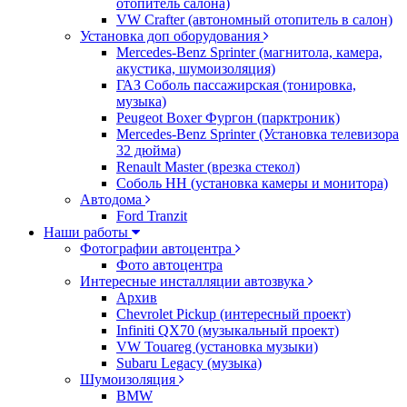
отопитель салона)
VW Crafter (автономный отопитель в салон)
Установка доп оборудования
Mercedes-Benz Sprinter (магнитола, камера,
акустика, шумоизоляция)
ГАЗ Соболь пассажирская (тонировка,
музыка)
Peugeot Boxer Фургон (парктроник)
Mercedes-Benz Sprinter (Установка телевизора
32 дюйма)
Renault Master (врезка стекол)
Соболь НН (установка камеры и монитора)
Автодома
Ford Tranzit
Наши работы
Фотографии автоцентра
Фото автоцентра
Интересные инсталляции автозвука
Архив
Chevrolet Pickup (интересный проект)
Infiniti QX70 (музыкальный проект)
VW Touareg (установка музыки)
Subaru Legacy (музыка)
Шумоизоляция
BMW