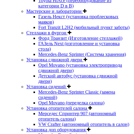
Toyota HiAce (переоборудование из
категории D в B)
Мастерские и лаборатории
Газель Некст (установка проблесковых
маяков)
Fort Tranzit L2H2 (мобильный пункт заботы)
Стеллажи в фургон
Форд Транзит (Изготовление стеллажей)
ГАЗель Next (изготовление и установка
стола)
Mercedes-Benz Sprinter (Система хранения)
Установка сдвижной двери
Opel Movano (установка электропривода
сдвижной двери)
Детский автобус (установка сдвижной
двери)
Установка сидений
Mercedes-Benz Sprinter Classic (замена
сидений)
Opel Movano (переделка салона)
Установка отопителей салона
Мерседес Спринтер 907 (автономный
отопитель салона)
VW Crafter (автономный отопитель в салон)
Установка доп оборудования