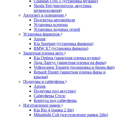
Changan UNI-T (установка музыки)
Skoda Yeti (магнитола, акустика,
шумоизоляция)
Автосвет и освещение
Подсветка автомобиля
Установка ксенона
Установка ходовых огней
Установка фаркопов
Архив
Kia Sportage (установка фаркопа)
BMW X7 (установка фаркопа)
Защитная пленка авто
Kia Optima (защитная пленка кузова)
Лада Ларгус (защитная пленка на фары)
Volkswagen Touareg (полировка и бронь фар)
Renault Duster (защитная пленка фары и
крылья)
Подиумы и сабвуферы
Архив
Подиумы под акустику
Сабвуферы Стелс
Корпуса под сабвуферы
Изготовление рамок
Kia Rio 4 (рамка 2 din)
Mitsubishi Colt (изготовление рамки 2din)