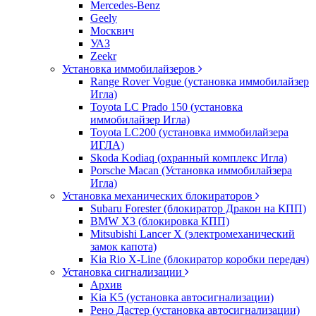
Mercedes-Benz
Geely
Москвич
УАЗ
Zeekr
Установка иммобилайзеров
Range Rover Vogue (установка иммобилайзер
Игла)
Toyota LC Prado 150 (установка
иммобилайзер Игла)
Toyota LC200 (установка иммобилайзера
ИГЛА)
Skoda Kodiaq (охранный комплекс Игла)
Porsche Macan (Установка иммобилайзера
Игла)
Установка механических блокираторов
Subaru Forester (блокиратор Дракон на КПП)
BMW X3 (блокировка КПП)
Mitsubishi Lancer X (электромеханический
замок капота)
Kia Rio X-Line (блокиратор коробки передач)
Установка сигнализации
Архив
Kia K5 (установка автосигнализации)
Рено Дастер (установка автосигнализации)