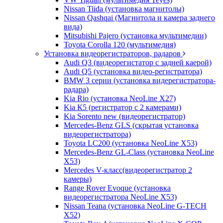
Nissan Tiida (установка магнитолы)
Nissan Qashqai (Магнитола и камера заднего
вида)
Mitsubishi Pajero (установка мультимедии)
Toyota Corolla 120 (мультимедия)
Установка видеорегистраторов, радаров
Audi Q3 (видеорегистатор с задней каерой)
Audi Q5 (установка видео-регистратора)
BMW 3 серии (установка видерегистратора-
радара)
Kia Rio (установка NeoLine X27)
Kia К5 (регистратор с 2 камерами)
Kia Sorento new (видеорегистратор)
Mercedes-Benz GLS (скрытая установка
видеорегистратора)
Toyota LC200 (установка NeoLine X53)
Mercedes-Benz GL-Class (установка NeoLine
X53)
Mercedes V-класс(видеорегистратор 2
камеры)
Range Rover Evoque (установка
видеорегистратора NeoLine X53)
Nissan Teana (установка NeoLine G-TECH
X52)