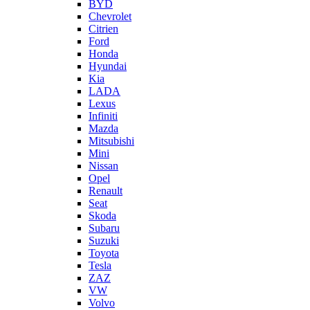
BYD
Chevrolet
Citrien
Ford
Honda
Hyundai
Kia
LADA
Lexus
Infiniti
Mazda
Mitsubishi
Mini
Nissan
Opel
Renault
Seat
Skoda
Subaru
Suzuki
Toyota
Tesla
ZAZ
VW
Volvo