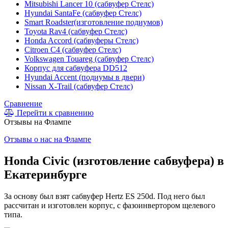
Mitsubishi Lancer 10 (сабвуфер Стелс)
Hyundai SantaFe (сабвуфер Стелс)
Smart Roadster(изготовление подиумов)
Toyota Rav4 (сабвуфер Стелс)
Honda Accord (сабвуферы Стелс)
Citroen C4 (сабвуфер Стелс)
Volkswagen Touareg (сабвуфер Стелс)
Корпус для сабвуфера DD512
Hyundai Accent (подиумы в двери)
Nissan X-Trail (сабвуфер Стелс)
Сравнение
Перейти к сравнению
Отзывы на Флампе
Отзывы о нас на Флампе
Honda Civic (изготовление сабвуфера) в
Екатеринбурге
За основу был взят сабвуфер Hertz ES 250d. Под него был
рассчитан и изготовлен корпус, с фазоинвертором щелевого
типа.