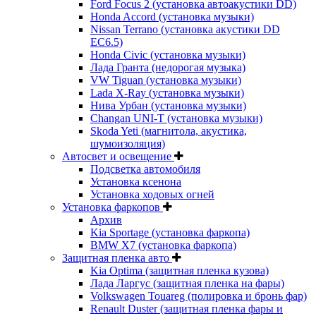
Ford Focus 2 (установка автоакустики DD)
Honda Accord (установка музыки)
Nissan Terrano (установка акустики DD
EC6.5)
Honda Civic (установка музыки)
Лада Гранта (недорогая музыка)
VW Tiguan (установка музыки)
Lada X-Ray (установка музыки)
Нива Урбан (установка музыки)
Changan UNI-T (установка музыки)
Skoda Yeti (магнитола, акустика,
шумоизоляция)
Автосвет и освещение
Подсветка автомобиля
Установка ксенона
Установка ходовых огней
Установка фаркопов
Архив
Kia Sportage (установка фаркопа)
BMW X7 (установка фаркопа)
Защитная пленка авто
Kia Optima (защитная пленка кузова)
Лада Ларгус (защитная пленка на фары)
Volkswagen Touareg (полировка и бронь фар)
Renault Duster (защитная пленка фары и