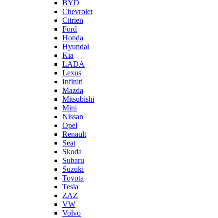
BYD
Chevrolet
Citrien
Ford
Honda
Hyundai
Kia
LADA
Lexus
Infiniti
Mazda
Mitsubishi
Mini
Nissan
Opel
Renault
Seat
Skoda
Subaru
Suzuki
Toyota
Tesla
ZAZ
VW
Volvo