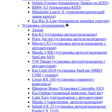
Subaru Forester (блокиратор Дракон на КПП)
BMW X3 (блокировка КПП)
Mitsubishi Lancer X (электромеханический
замок капота)
Kia Rio X-Line (блокиратор коробки передач)
Установка сигнализации
Архив
Kia K5 (установка автосигнализации)
Рено Дастер (установка автосигнализации)
Мазда CХ5 (установка автосигнализации с
автозапуском)
Mazda 3 (BK) (установка автосигнализации
StarLine A93)
VW Tiguan (установка автосигнализации с
автозапуском)
Kia Ceed 2019 (установка StarLine S96BT
GSM + охрана)
Lexus RX 350 (установка охранного
комплекса)
Шевроле Нива (Установка Старлайн А93)
Kia Optima (охранный комплекс StarLine)
Lada Xray (сигнализация с автозапуском)
Mazda 3 (парктроник, автосигнализация)
Infiniti EX 25 (установка автосигнализации
Pandect X 3110)