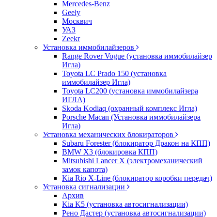
Mercedes-Benz
Geely
Москвич
УАЗ
Zeekr
Установка иммобилайзеров
Range Rover Vogue (установка иммобилайзер
Игла)
Toyota LC Prado 150 (установка
иммобилайзер Игла)
Toyota LC200 (установка иммобилайзера
ИГЛА)
Skoda Kodiaq (охранный комплекс Игла)
Porsche Macan (Установка иммобилайзера
Игла)
Установка механических блокираторов
Subaru Forester (блокиратор Дракон на КПП)
BMW X3 (блокировка КПП)
Mitsubishi Lancer X (электромеханический
замок капота)
Kia Rio X-Line (блокиратор коробки передач)
Установка сигнализации
Архив
Kia K5 (установка автосигнализации)
Рено Дастер (установка автосигнализации)