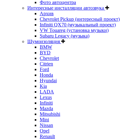
Фото автоцентра
Интересные инсталляции автозвука
Архив
Chevrolet Pickup (интересный проект)
Infiniti QX70 (музыкальный проект)
VW Touareg (установка музыки)
Subaru Legacy (музыка)
Шумоизоляция
BMW
BYD
Chevrolet
Citrien
Ford
Honda
Hyundai
Kia
LADA
Lexus
Infiniti
Mazda
Mitsubishi
Mini
Nissan
Opel
Renault