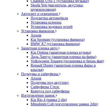
Changan UNI-T (установка музыки)
Skoda Yeti (магнитола, акустика,
шумоизоляция)
Автосвет и освещение
Подсветка автомобиля
Установка ксенона
Установка ходовых огней
Установка фаркопов
Архив
Kia Sportage (установка фаркопа)
BMW X7 (установка фаркопа)
Защитная пленка авто
Kia Optima (защитная пленка кузова)
Лада Ларгус (защитная пленка на фары)
Volkswagen Touareg (полировка и бронь фар)
Renault Duster (защитная пленка фары и
крылья)
Подиумы и сабвуферы
Архив
Подиумы под акустику
Сабвуферы Стелс
Корпуса под сабвуферы
Изготовление рамок
Kia Rio 4 (рамка 2 din)
Mitsubishi Colt (изготовление рамки 2din)