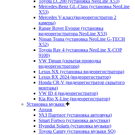
Toyota LC200 (установка NeoLine X53)
Mercedes-Benz GL-Class (установка NeoLine
X53)
Mercedes V-класс(видеорегистратор 2
камеры)
Range Rover Evoque (установка
видеорегистратора NeoLine X53)
Nissan Teana (установка NeoLine G-TECH
X52)
Toyota Rav 4 (установка NeoLine X-COP
9100)
VW Tiguan (скрытая проводка
видеорегистратора)
Lexus NX (установка видеорегистратора)
Lexus RX 2024 (видеорегистратор)
Honda CR-V (видеорегистратор скрытого
монтажа)
VW ID 4 (видеорегистратор)
Kia Rio X-Line (видеорегистратор)
Установка музыки
Архив
УАЗ Партиот (установка автозвука)
Smart Fortwo (установка акустики)
Hyundai Solaris (установка музыки)
Toyota Camry (установка музыки SQ)