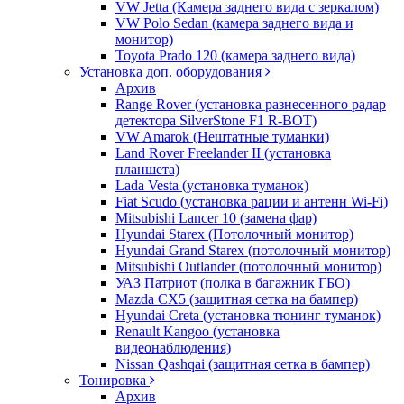
VW Jetta (Камера заднего вида с зеркалом)
VW Polo Sedan (камера заднего вида и
монитор)
Toyota Prado 120 (камера заднего вида)
Установка доп. оборудования
Архив
Range Rover (установка разнесенного радар
детектора SilverStone F1 R-BOT)
VW Amarok (Нештатные туманки)
Land Rover Freelander II (установка
планшета)
Lada Vesta (установка туманок)
Fiat Scudo (установка рации и антенн Wi-Fi)
Mitsubishi Lancer 10 (замена фар)
Hyundai Starex (Потолочный монитор)
Hyundai Grand Starex (потолочный монитор)
Mitsubishi Outlander (потолочный монитор)
УАЗ Патриот (полка в багажник ГБО)
Mazda CX5 (защитная сетка на бампер)
Hyundai Creta (установка тюнинг туманок)
Renault Kangoo (установка
видеонаблюдения)
Nissan Qashqai (защитная сетка в бампер)
Тонировка
Архив