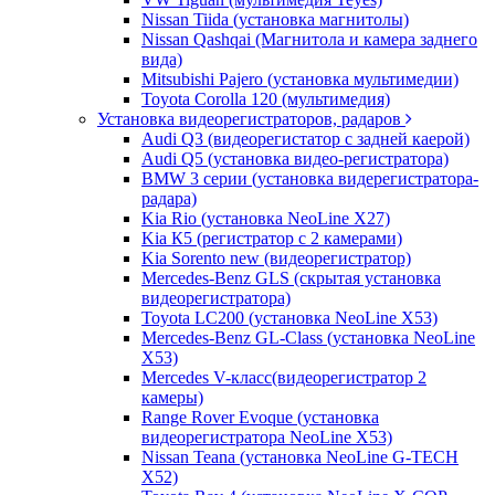
Nissan Tiida (установка магнитолы)
Nissan Qashqai (Магнитола и камера заднего
вида)
Mitsubishi Pajero (установка мультимедии)
Toyota Corolla 120 (мультимедия)
Установка видеорегистраторов, радаров
Audi Q3 (видеорегистатор с задней каерой)
Audi Q5 (установка видео-регистратора)
BMW 3 серии (установка видерегистратора-
радара)
Kia Rio (установка NeoLine X27)
Kia К5 (регистратор с 2 камерами)
Kia Sorento new (видеорегистратор)
Mercedes-Benz GLS (скрытая установка
видеорегистратора)
Toyota LC200 (установка NeoLine X53)
Mercedes-Benz GL-Class (установка NeoLine
X53)
Mercedes V-класс(видеорегистратор 2
камеры)
Range Rover Evoque (установка
видеорегистратора NeoLine X53)
Nissan Teana (установка NeoLine G-TECH
X52)