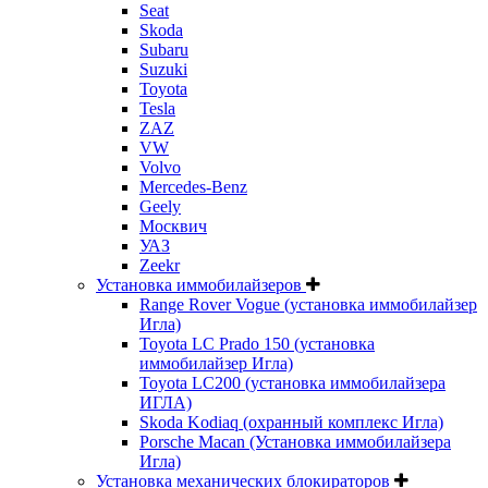
Seat
Skoda
Subaru
Suzuki
Toyota
Tesla
ZAZ
VW
Volvo
Mercedes-Benz
Geely
Москвич
УАЗ
Zeekr
Установка иммобилайзеров
Range Rover Vogue (установка иммобилайзер
Игла)
Toyota LC Prado 150 (установка
иммобилайзер Игла)
Toyota LC200 (установка иммобилайзера
ИГЛА)
Skoda Kodiaq (охранный комплекс Игла)
Porsche Macan (Установка иммобилайзера
Игла)
Установка механических блокираторов