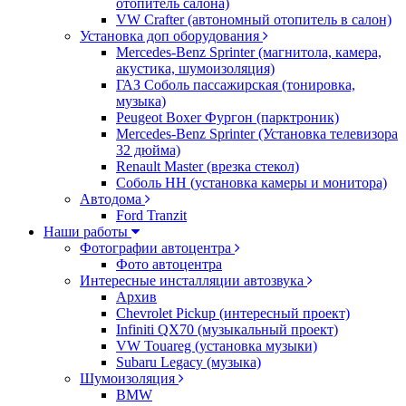
отопитель салона)
VW Crafter (автономный отопитель в салон)
Установка доп оборудования
Mercedes-Benz Sprinter (магнитола, камера,
акустика, шумоизоляция)
ГАЗ Соболь пассажирская (тонировка,
музыка)
Peugeot Boxer Фургон (парктроник)
Mercedes-Benz Sprinter (Установка телевизора
32 дюйма)
Renault Master (врезка стекол)
Соболь НН (установка камеры и монитора)
Автодома
Ford Tranzit
Наши работы
Фотографии автоцентра
Фото автоцентра
Интересные инсталляции автозвука
Архив
Chevrolet Pickup (интересный проект)
Infiniti QX70 (музыкальный проект)
VW Touareg (установка музыки)
Subaru Legacy (музыка)
Шумоизоляция
BMW