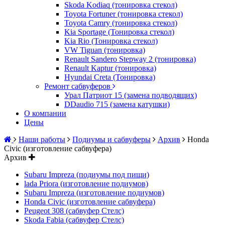
Skoda Kodiaq (тонировка стекол)
Toyota Fortuner (тонировка стекол)
Toyota Camry (тонировка стекол)
Kia Sportage (Тонировка стекол)
Kia Rio (Тонировка стекол)
VW Tiguan (тонировка)
Renault Sandero Stepway 2 (тонировка)
Renault Kaptur (тонировка)
Hyundai Creta (Тонировка)
Ремонт сабвуферов
Урал Патриот 15 (замена подводящих)
DDaudio 715 (замена катушки)
О компании
Цены
Наши работы
Подиумы и сабвуферы
Архив
Honda
Civic (изготовление сабвуфера)
Архив
Subaru Impreza (подиумы под пищи)
lada Priora (изготовление подиумов)
Subaru Impreza (изготовление подиумов)
Honda Civic (изготовление сабвуфера)
Peugeot 308 (сабвуфер Стелс)
Skoda Fabia (сабвуфер Стелс)