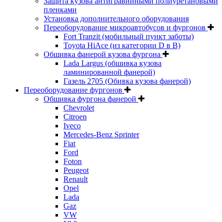
Защита кузова антигравийными полиуретановыми
пленками
Установка дополнительного оборудования
Переоборудование микроавтобусов и фургонов
Fort Tranzit (мобильный пункт заботы)
Toyota HiAce (из категории D в B)
Обшивка фанерой кузова фургона
Lada Largus (обшивка кузова
ламинированной фанерой)
Газель 2705 (Обивка кузова фанерой)
Переоборудование фургонов
Обшивка фургона фанерой
Chevrolet
Citroen
Iveco
Mercedes-Benz Sprinter
Fiat
Ford
Foton
Peugeot
Renault
Opel
Lada
Gaz
VW