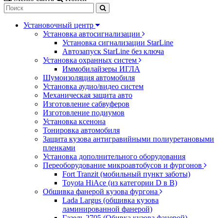
Установочный центр
Установка автосигнализации
Установка сигнализации StarLine
Автозапуск StarLine без ключа
Установка охранных систем
Иммобилайзеры ИГЛА
Шумоизоляция автомобиля
Установка аудио/видео систем
Механическая защита авто
Изготовление сабвуферов
Изготовление подиумов
Установка ксенона
Тонировка автомобиля
Защита кузова антигравийными полиуретановыми
пленками
Установка дополнительного оборудования
Переоборудование микроавтобусов и фургонов
Fort Tranzit (мобильный пункт заботы)
Toyota HiAce (из категории D в B)
Обшивка фанерой кузова фургона
Lada Largus (обшивка кузова
ламинированной фанерой)
Газель 2705 (Обивка кузова фанерой)