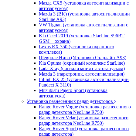
Мазда CХ5 (установка автосигнализации с
автозапуском)
Mazda 3 (BK) (установка автосигнализации
StarLine A93)
VW Tiguan (установка автосигнализации с
автозапуском)
Kia Ceed 2019 (установка StarLine S96BT
GSM + охрана)
Lexus RX 350 (установка охранного
комплекса)
Шевроле Нива (Установка Старлайн А93)
Kia Optima (охранный комплекс StarLine)
Lada Xray (сигнализация с автозапуском)
Mazda 3 (парктроник, автосигнализация)
Infiniti EX 25 (установка автосигнализации
Pandect X 3110)
Mitsubishi Pajero Sport (установка
автозапуска)
Установка разнесенных радар детекторов
Range Rover Vogue (установка разнесенного
радар детектора NeoLine R750)
Range Rover Velar (установка разнесенного
радар детектора NeoLine R750)
Range Rover Sport (установка разнесенного
радар детектора)