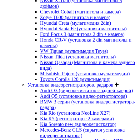
Nissan X-Trail (установка магнитолы 9
дюймов)
Chevrolet Cobalt (магнитола и камера)
Zotye T600 (магнитола и камера)
Hyundai Creta (мультимедия 2din)
Hyundai Santa Fe (установка магнитолы)
Ford Focus 3 (магнитола 2 din + камера)
Honda CR-V (установка 2 din магнитолы и
камеры)
VW Tiguan (мультимедия Teyes)
Nissan Tiida (установка магнитолы)
Nissan Qashqai (Магнитола и камера заднего
вида)
Mitsubishi Pajero (установка мультимедии)
Toyota Corolla 120 (мультимедия)
Установка видеорегистраторов, радаров
Audi Q3 (видеорегистатор с задней каерой)
Audi Q5 (установка видео-регистратора)
BMW 3 серии (установка видерегистратора-
радара)
Kia Rio (установка NeoLine X27)
Kia К5 (регистратор с 2 камерами)
Kia Sorento new (видеорегистратор)
Mercedes-Benz GLS (скрытая установка
видеорегистратора)