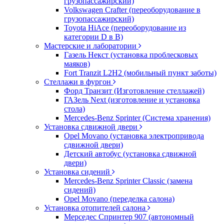
грузопассажирский)
Volkswagen Crafter (переоборудование в
грузопассажирский)
Toyota HiAce (переоборудование из
категории D в B)
Мастерские и лаборатории
Газель Некст (установка проблесковых
маяков)
Fort Tranzit L2H2 (мобильный пункт заботы)
Стеллажи в фургон
Форд Транзит (Изготовление стеллажей)
ГАЗель Next (изготовление и установка
стола)
Mercedes-Benz Sprinter (Система хранения)
Установка сдвижной двери
Opel Movano (установка электропривода
сдвижной двери)
Детский автобус (установка сдвижной
двери)
Установка сидений
Mercedes-Benz Sprinter Classic (замена
сидений)
Opel Movano (переделка салона)
Установка отопителей салона
Мерседес Спринтер 907 (автономный