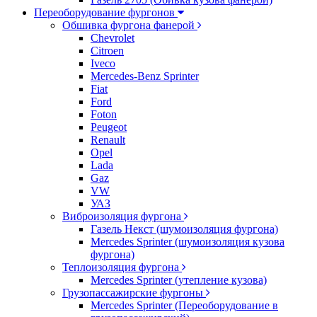
Переоборудование фургонов
Обшивка фургона фанерой
Chevrolet
Citroen
Iveco
Mercedes-Benz Sprinter
Fiat
Ford
Foton
Peugeot
Renault
Opel
Lada
Gaz
VW
УАЗ
Виброизоляция фургона
Газель Некст (шумоизоляция фургона)
Mercedes Sprinter (шумоизоляция кузова
фургона)
Теплоизоляция фургона
Mercedes Sprinter (утепление кузова)
Грузопассажирские фургоны
Mercedes Sprinter (Переоборудование в