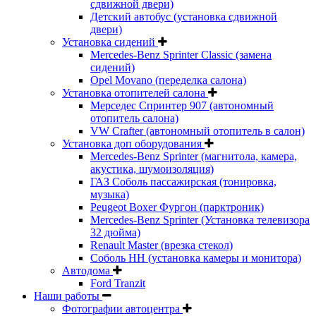
сдвижной двери)
Детский автобус (установка сдвижной
двери)
Установка сидений
Mercedes-Benz Sprinter Classic (замена
сидений)
Opel Movano (переделка салона)
Установка отопителей салона
Мерседес Спринтер 907 (автономный
отопитель салона)
VW Crafter (автономный отопитель в салон)
Установка доп оборудования
Mercedes-Benz Sprinter (магнитола, камера,
акустика, шумоизоляция)
ГАЗ Соболь пассажирская (тонировка,
музыка)
Peugeot Boxer Фургон (парктроник)
Mercedes-Benz Sprinter (Установка телевизора
32 дюйма)
Renault Master (врезка стекол)
Соболь НН (установка камеры и монитора)
Автодома
Ford Tranzit
Наши работы
Фотографии автоцентра