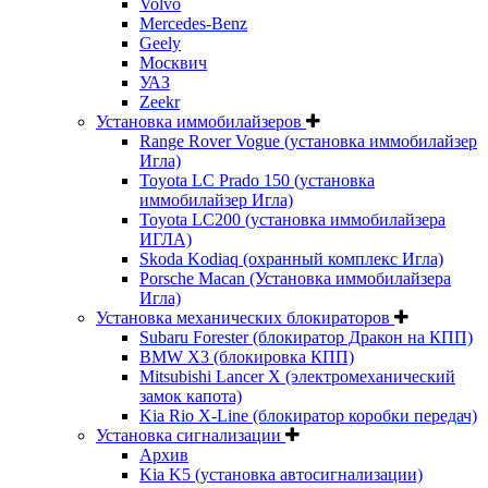
Volvo
Mercedes-Benz
Geely
Москвич
УАЗ
Zeekr
Установка иммобилайзеров
Range Rover Vogue (установка иммобилайзер
Игла)
Toyota LC Prado 150 (установка
иммобилайзер Игла)
Toyota LC200 (установка иммобилайзера
ИГЛА)
Skoda Kodiaq (охранный комплекс Игла)
Porsche Macan (Установка иммобилайзера
Игла)
Установка механических блокираторов
Subaru Forester (блокиратор Дракон на КПП)
BMW X3 (блокировка КПП)
Mitsubishi Lancer X (электромеханический
замок капота)
Kia Rio X-Line (блокиратор коробки передач)
Установка сигнализации
Архив
Kia K5 (установка автосигнализации)