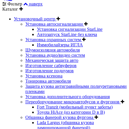
Фильтр
наверх
Каталог
Установочный центр
Установка автосигнализации
Установка сигнализации StarLine
Автозапуск StarLine без ключа
Установка охранных систем
Иммобилайзеры ИГЛА
Шумоизоляция автомобиля
Установка аудио/видео систем
Механическая защита авто
Изготовление сабвуферов
Изготовление подиумов
Установка ксенона
Тонировка автомобиля
Защита кузова антигравийными полиуретановыми
пленками
Установка дополнительного оборудования
Переоборудование микроавтобусов и фургонов
Fort Tranzit (мобильный пункт заботы)
Toyota HiAce (из категории D в B)
Обшивка фанерой кузова фургона
Lada Largus (обшивка кузова
ламинированной фанерой)