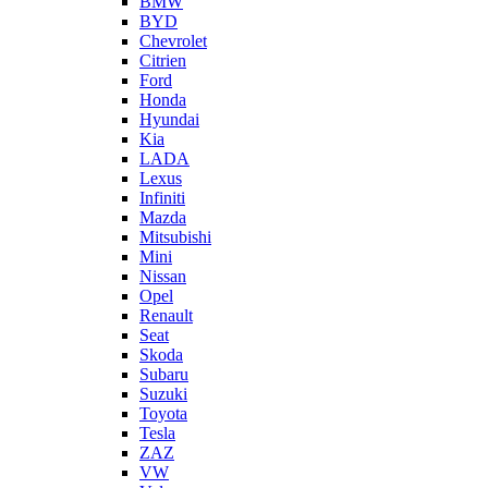
BMW
BYD
Chevrolet
Citrien
Ford
Honda
Hyundai
Kia
LADA
Lexus
Infiniti
Mazda
Mitsubishi
Mini
Nissan
Opel
Renault
Seat
Skoda
Subaru
Suzuki
Toyota
Tesla
ZAZ
VW