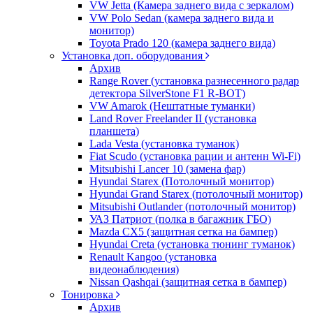
VW Jetta (Камера заднего вида с зеркалом)
VW Polo Sedan (камера заднего вида и
монитор)
Toyota Prado 120 (камера заднего вида)
Установка доп. оборудования
Архив
Range Rover (установка разнесенного радар
детектора SilverStone F1 R-BOT)
VW Amarok (Нештатные туманки)
Land Rover Freelander II (установка
планшета)
Lada Vesta (установка туманок)
Fiat Scudo (установка рации и антенн Wi-Fi)
Mitsubishi Lancer 10 (замена фар)
Hyundai Starex (Потолочный монитор)
Hyundai Grand Starex (потолочный монитор)
Mitsubishi Outlander (потолочный монитор)
УАЗ Патриот (полка в багажник ГБО)
Mazda CX5 (защитная сетка на бампер)
Hyundai Creta (установка тюнинг туманок)
Renault Kangoo (установка
видеонаблюдения)
Nissan Qashqai (защитная сетка в бампер)
Тонировка
Архив