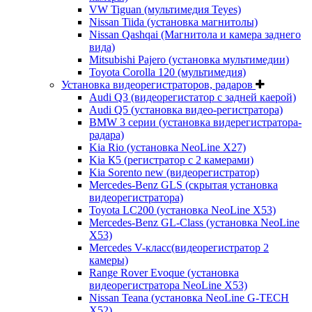
VW Tiguan (мультимедия Teyes)
Nissan Tiida (установка магнитолы)
Nissan Qashqai (Магнитола и камера заднего
вида)
Mitsubishi Pajero (установка мультимедии)
Toyota Corolla 120 (мультимедия)
Установка видеорегистраторов, радаров
Audi Q3 (видеорегистатор с задней каерой)
Audi Q5 (установка видео-регистратора)
BMW 3 серии (установка видерегистратора-
радара)
Kia Rio (установка NeoLine X27)
Kia К5 (регистратор с 2 камерами)
Kia Sorento new (видеорегистратор)
Mercedes-Benz GLS (скрытая установка
видеорегистратора)
Toyota LC200 (установка NeoLine X53)
Mercedes-Benz GL-Class (установка NeoLine
X53)
Mercedes V-класс(видеорегистратор 2
камеры)
Range Rover Evoque (установка
видеорегистратора NeoLine X53)
Nissan Teana (установка NeoLine G-TECH
X52)