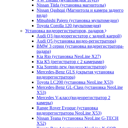
Nissan Tiida (установка магнитолы)
Nissan Qashqai (Магнитола и камера заднего
вида)
Mitsubishi Pajero (установка мультимедии)
Toyota Corolla 120 (мультимедия)
Установка видеорегистраторов, радаров
Audi Q3 (видеорегистатор с задней каерой)
Audi Q5 (установка видео-регистратора)
BMW 3 серии (установка видерегистратора-
радара)
Kia Rio (установка NeoLine X27)
Kia К5 (регистратор с 2 камерами)
Kia Sorento new (видеорегистратор)
Mercedes-Benz GLS (скрытая установка
видеорегистратора)
Toyota LC200 (установка NeoLine X53)
Mercedes-Benz GL-Class (установка NeoLine
X53)
Mercedes V-класс(видеорегистратор 2
камеры)
Range Rover Evoque (установка
видеорегистратора NeoLine X53)
Nissan Teana (установка NeoLine G-TECH
X52)