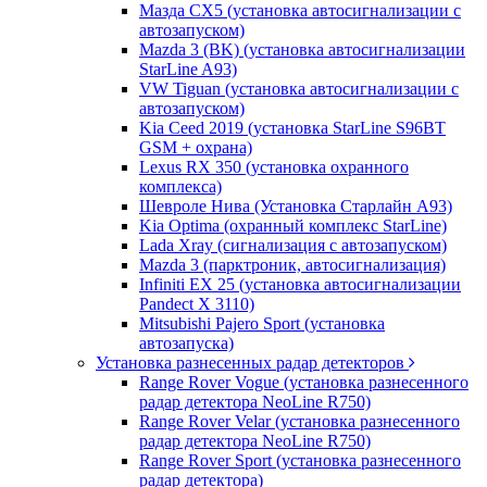
Мазда CХ5 (установка автосигнализации с
автозапуском)
Mazda 3 (BK) (установка автосигнализации
StarLine A93)
VW Tiguan (установка автосигнализации с
автозапуском)
Kia Ceed 2019 (установка StarLine S96BT
GSM + охрана)
Lexus RX 350 (установка охранного
комплекса)
Шевроле Нива (Установка Старлайн А93)
Kia Optima (охранный комплекс StarLine)
Lada Xray (сигнализация с автозапуском)
Mazda 3 (парктроник, автосигнализация)
Infiniti EX 25 (установка автосигнализации
Pandect X 3110)
Mitsubishi Pajero Sport (установка
автозапуска)
Установка разнесенных радар детекторов
Range Rover Vogue (установка разнесенного
радар детектора NeoLine R750)
Range Rover Velar (установка разнесенного
радар детектора NeoLine R750)
Range Rover Sport (установка разнесенного
радар детектора)