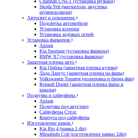
Changan UNI-T (установка музыки)
Skoda Yeti (магнитола, акустика,
шумоизоляция)
Автосвет и освещение
Подсветка автомобиля
Установка ксенона
Установка ходовых огней
Установка фаркопов
Архив
Kia Sportage (установка фаркопа)
BMW X7 (установка фаркопа)
Защитная пленка авто
Kia Optima (защитная пленка кузова)
Лада Ларгус (защитная пленка на фары)
Volkswagen Touareg (полировка и бронь фар)
Renault Duster (защитная пленка фары и
крылья)
Подиумы и сабвуферы
Архив
Подиумы под акустику
Сабвуферы Стелс
Корпуса под сабвуферы
Изготовление рамок
Kia Rio 4 (рамка 2 din)
Mitsubishi Colt (изготовление рамки 2din)