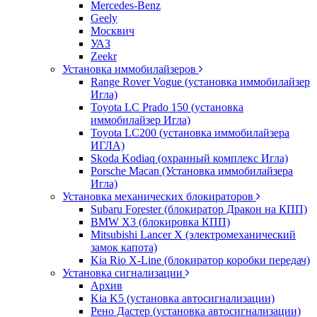
Mercedes-Benz
Geely
Москвич
УАЗ
Zeekr
Установка иммобилайзеров
Range Rover Vogue (установка иммобилайзер
Игла)
Toyota LC Prado 150 (установка
иммобилайзер Игла)
Toyota LC200 (установка иммобилайзера
ИГЛА)
Skoda Kodiaq (охранный комплекс Игла)
Porsche Macan (Установка иммобилайзера
Игла)
Установка механических блокираторов
Subaru Forester (блокиратор Дракон на КПП)
BMW X3 (блокировка КПП)
Mitsubishi Lancer X (электромеханический
замок капота)
Kia Rio X-Line (блокиратор коробки передач)
Установка сигнализации
Архив
Kia K5 (установка автосигнализации)
Рено Дастер (установка автосигнализации)