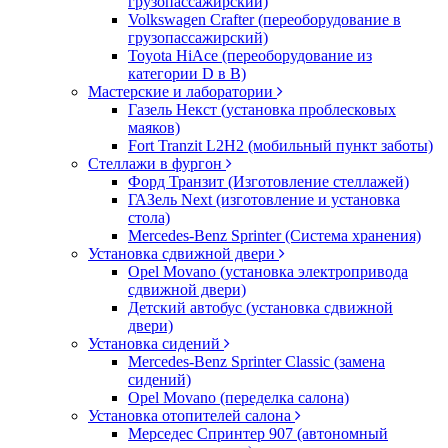
грузопассажирский)
Volkswagen Crafter (переоборудование в
грузопассажирский)
Toyota HiAce (переоборудование из
категории D в B)
Мастерские и лаборатории
Газель Некст (установка проблесковых
маяков)
Fort Tranzit L2H2 (мобильный пункт заботы)
Стеллажи в фургон
Форд Транзит (Изготовление стеллажей)
ГАЗель Next (изготовление и установка
стола)
Mercedes-Benz Sprinter (Система хранения)
Установка сдвижной двери
Opel Movano (установка электропривода
сдвижной двери)
Детский автобус (установка сдвижной
двери)
Установка сидений
Mercedes-Benz Sprinter Classic (замена
сидений)
Opel Movano (переделка салона)
Установка отопителей салона
Мерседес Спринтер 907 (автономный