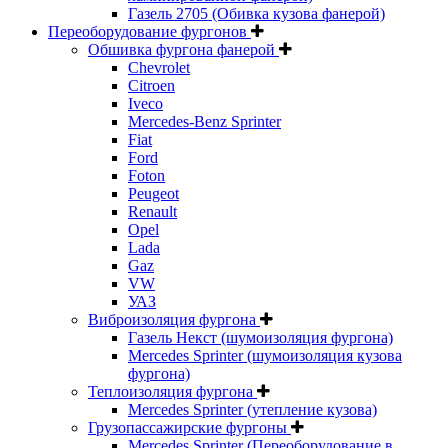
Газель 2705 (Обивка кузова фанерой)
Переоборудование фургонов
Обшивка фургона фанерой
Chevrolet
Citroen
Iveco
Mercedes-Benz Sprinter
Fiat
Ford
Foton
Peugeot
Renault
Opel
Lada
Gaz
VW
УАЗ
Виброизоляция фургона
Газель Некст (шумоизоляция фургона)
Mercedes Sprinter (шумоизоляция кузова
фургона)
Теплоизоляция фургона
Mercedes Sprinter (утепление кузова)
Грузопассажирские фургоны
Mercedes Sprinter (Переоборудование в