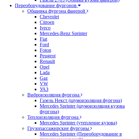
Переоборудование фургонов
Обшивка фургона фанерой
Chevrolet
Citroen
Iveco
Mercedes-Benz Sprinter
Fiat
Ford
Foton
Peugeot
Renault
Opel
Lada
Gaz
VW
УАЗ
Виброизоляция фургона
Газель Некст (шумоизоляция фургона)
Mercedes Sprinter (шумоизоляция кузова
фургона)
Теплоизоляция фургона
Mercedes Sprinter (утепление кузова)
Грузопассажирские фургоны
Mercedes Sprinter (Переоборудование в