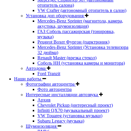
отопитель салона)
VW Crafter (автономный отопитель в салон)
Установка доп оборудования
Mercedes-Benz Sprinter (магнитола, камера,
акустика, шумоизоляция)
ГАЗ Соболь пассажирская (тонировка,
музыка)
Peugeot Boxer Фургон (парктроник)
Mercedes-Benz Sprinter (Установка телевизора
32 дюйма)
Renault Master (врезка стекол)
Соболь НН (установка камеры и монитора)
Автодома
Ford Tranzit
Наши работы
Фотографии автоцентра
Фото автоцентра
Интересные инсталляции автозвука
Архив
Chevrolet Pickup (интересный проект)
Infiniti QX70 (музыкальный проект)
VW Touareg (установка музыки)
Subaru Legacy (музыка)
Шумоизоляция