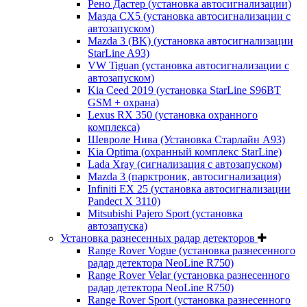
Рено Дастер (установка автосигнализации)
Мазда CХ5 (установка автосигнализации с
автозапуском)
Mazda 3 (BK) (установка автосигнализации
StarLine A93)
VW Tiguan (установка автосигнализации с
автозапуском)
Kia Ceed 2019 (установка StarLine S96BT
GSM + охрана)
Lexus RX 350 (установка охранного
комплекса)
Шевроле Нива (Установка Старлайн А93)
Kia Optima (охранный комплекс StarLine)
Lada Xray (сигнализация с автозапуском)
Mazda 3 (парктроник, автосигнализация)
Infiniti EX 25 (установка автосигнализации
Pandect X 3110)
Mitsubishi Pajero Sport (установка
автозапуска)
Установка разнесенных радар детекторов
Range Rover Vogue (установка разнесенного
радар детектора NeoLine R750)
Range Rover Velar (установка разнесенного
радар детектора NeoLine R750)
Range Rover Sport (установка разнесенного