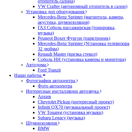
отопитель салона)
VW Crafter (автономный отопитель в салон)
Установка доп оборудования
Mercedes-Benz Sprinter (магнитола, камера,
акустика, шумоизоляция)
ГАЗ Соболь пассажирская (тонировка,
музыка)
Peugeot Boxer Фургон (парктроник)
Mercedes-Benz Sprinter (Установка телевизора
32 дюйма)
Renault Master (врезка стекол)
Соболь НН (установка камеры и монитора)
Автодома
Ford Tranzit
Наши работы
Фотографии автоцентра
Фото автоцентра
Интересные инсталляции автозвука
Архив
Chevrolet Pickup (интересный проект)
Infiniti QX70 (музыкальный проект)
VW Touareg (установка музыки)
Subaru Legacy (музыка)
Шумоизоляция
BMW