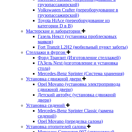
грузопассажирский)
Volkswagen Crafter (переоборудование в
грузопассажирский)
Toyota HiAce (переоборудование из
категории D в B)
Мастерские и лаборатории
Газель Некст (установка проблесковых
маяков)
Fort Tranzit L2H2 (мобильный пункт заботы)
Стеллажи в фургон
Форд Транзит (Изготовление стеллажей)
ГАЗель Next (изготовление и установка
стола)
Mercedes-Benz Sprinter (Система хранения)
Установка сдвижной двери
Opel Movano (установка электропривода
сдвижной двери)
Детский автобус (установка сдвижной
двери)
Установка сидений
Mercedes-Benz Sprinter Classic (замена
сидений)
Opel Movano (переделка салона)
Установка отопителей салона
Мерседес Спринтер 907 (автономный