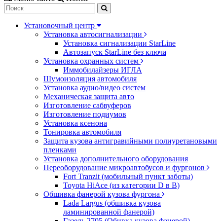
Установочный центр
Установка автосигнализации
Установка сигнализации StarLine
Автозапуск StarLine без ключа
Установка охранных систем
Иммобилайзеры ИГЛА
Шумоизоляция автомобиля
Установка аудио/видео систем
Механическая защита авто
Изготовление сабвуферов
Изготовление подиумов
Установка ксенона
Тонировка автомобиля
Защита кузова антигравийными полиуретановыми
пленками
Установка дополнительного оборудования
Переоборудование микроавтобусов и фургонов
Fort Tranzit (мобильный пункт заботы)
Toyota HiAce (из категории D в B)
Обшивка фанерой кузова фургона
Lada Largus (обшивка кузова
ламинированной фанерой)
Газель 2705 (Обивка кузова фанерой)