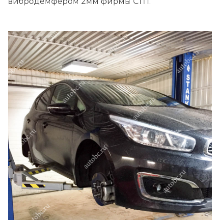
вибродемфером 2мм фирмы СТП.