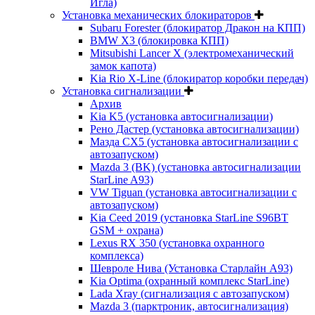
Игла)
Установка механических блокираторов
Subaru Forester (блокиратор Дракон на КПП)
BMW X3 (блокировка КПП)
Mitsubishi Lancer X (электромеханический
замок капота)
Kia Rio X-Line (блокиратор коробки передач)
Установка сигнализации
Архив
Kia K5 (установка автосигнализации)
Рено Дастер (установка автосигнализации)
Мазда CХ5 (установка автосигнализации с
автозапуском)
Mazda 3 (BK) (установка автосигнализации
StarLine A93)
VW Tiguan (установка автосигнализации с
автозапуском)
Kia Ceed 2019 (установка StarLine S96BT
GSM + охрана)
Lexus RX 350 (установка охранного
комплекса)
Шевроле Нива (Установка Старлайн А93)
Kia Optima (охранный комплекс StarLine)
Lada Xray (сигнализация с автозапуском)
Mazda 3 (парктроник, автосигнализация)