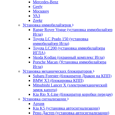
Mercedes-Benz
Geely
Москвич
УАЗ
Zeekr
Установка иммобилайзеров
Range Rover Vogue (установка иммобилайзер
Игла)
Toyota LC Prado 150 (установка
иммобилайзер Игла)
Toyota LC200 (установка иммобилайзера
ИГЛА)
Skoda Kodiaq (охранный комплекс Игла)
Porsche Macan (Установка иммобилайзера
Игла)
Установка механических блокираторов
Subaru Forester (блокиратор Дракон на КПП)
BMW X3 (блокировка КПП)
Mitsubishi Lancer X (электромеханический
замок капота)
Kia Rio X-Line (блокиратор коробки передач)
Установка сигнализации
Архив
Kia K5 (установка автосигнализации)
Рено Дастер (установка автосигнализации)