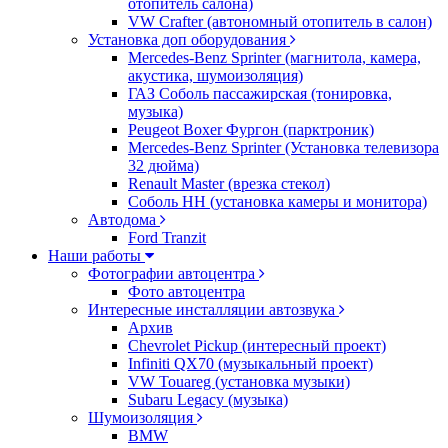
отопитель салона)
VW Crafter (автономный отопитель в салон)
Установка доп оборудования
Mercedes-Benz Sprinter (магнитола, камера,
акустика, шумоизоляция)
ГАЗ Соболь пассажирская (тонировка,
музыка)
Peugeot Boxer Фургон (парктроник)
Mercedes-Benz Sprinter (Установка телевизора
32 дюйма)
Renault Master (врезка стекол)
Соболь НН (установка камеры и монитора)
Автодома
Ford Tranzit
Наши работы
Фотографии автоцентра
Фото автоцентра
Интересные инсталляции автозвука
Архив
Chevrolet Pickup (интересный проект)
Infiniti QX70 (музыкальный проект)
VW Touareg (установка музыки)
Subaru Legacy (музыка)
Шумоизоляция
BMW