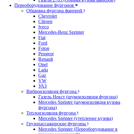
Переоборудование фургонов
Обшивка фургона фанерой
Chevrolet
Citroen
Iveco
Mercedes-Benz Sprinter
Fiat
Ford
Foton
Peugeot
Renault
Opel
Lada
Gaz
VW
УАЗ
Виброизоляция фургона
Газель Некст (шумоизоляция фургона)
Mercedes Sprinter (шумоизоляция кузова
фургона)
Теплоизоляция фургона
Mercedes Sprinter (утепление кузова)
Грузопассажирские фургоны
Mercedes Sprinter (Переоборудование в