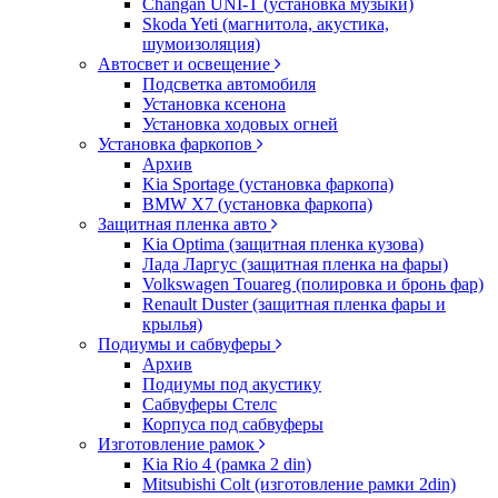
Changan UNI-T (установка музыки)
Skoda Yeti (магнитола, акустика,
шумоизоляция)
Автосвет и освещение
Подсветка автомобиля
Установка ксенона
Установка ходовых огней
Установка фаркопов
Архив
Kia Sportage (установка фаркопа)
BMW X7 (установка фаркопа)
Защитная пленка авто
Kia Optima (защитная пленка кузова)
Лада Ларгус (защитная пленка на фары)
Volkswagen Touareg (полировка и бронь фар)
Renault Duster (защитная пленка фары и
крылья)
Подиумы и сабвуферы
Архив
Подиумы под акустику
Сабвуферы Стелс
Корпуса под сабвуферы
Изготовление рамок
Kia Rio 4 (рамка 2 din)
Mitsubishi Colt (изготовление рамки 2din)