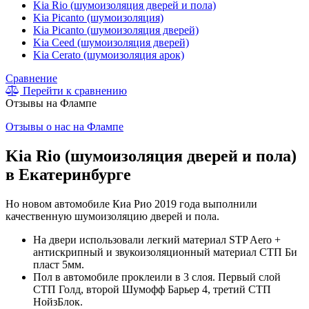
Kia Rio (шумоизоляция дверей и пола)
Kia Picanto (шумоизоляция)
Kia Picanto (шумоизоляция дверей)
Kia Ceed (шумоизоляция дверей)
Kia Cerato (шумоизоляция арок)
Сравнение
Перейти к сравнению
Отзывы на Флампе
Отзывы о нас на Флампе
Kia Rio (шумоизоляция дверей и пола)
в Екатеринбурге
Но новом автомобиле Киа Рио 2019 года выполнили
качественную шумоизоляцию дверей и пола.
На двери использовали легкий материал STP Aero +
антискрипный и звукоизоляционный материал СТП Би
пласт 5мм.
Пол в автомобиле проклеили в 3 слоя. Первый слой
СТП Голд, второй Шумофф Барьер 4, третий СТП
НойзБлок.