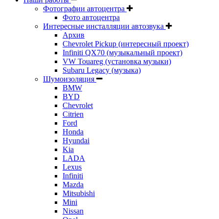
Фотографии автоцентра
Фото автоцентра
Интересные инсталляции автозвука
Архив
Chevrolet Pickup (интересный проект)
Infiniti QX70 (музыкальный проект)
VW Touareg (установка музыки)
Subaru Legacy (музыка)
Шумоизоляция
BMW
BYD
Chevrolet
Citrien
Ford
Honda
Hyundai
Kia
LADA
Lexus
Infiniti
Mazda
Mitsubishi
Mini
Nissan