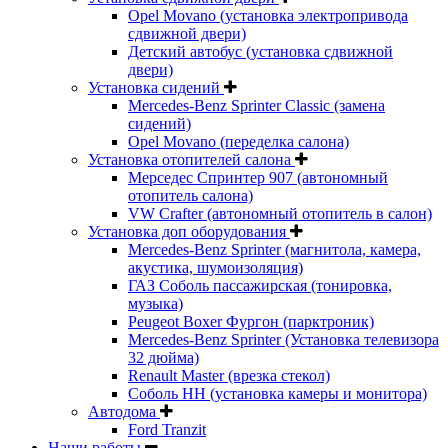
Opel Movano (установка электропривода
сдвижной двери)
Детский автобус (установка сдвижной
двери)
Установка сидений
Mercedes-Benz Sprinter Classic (замена
сидений)
Opel Movano (переделка салона)
Установка отопителей салона
Мерседес Спринтер 907 (автономный
отопитель салона)
VW Crafter (автономный отопитель в салон)
Установка доп оборудования
Mercedes-Benz Sprinter (магнитола, камера,
акустика, шумоизоляция)
ГАЗ Соболь пассажирская (тонировка,
музыка)
Peugeot Boxer Фургон (парктроник)
Mercedes-Benz Sprinter (Установка телевизора
32 дюйма)
Renault Master (врезка стекол)
Соболь НН (установка камеры и монитора)
Автодома
Ford Tranzit
Наши работы