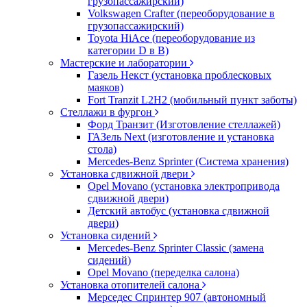
грузопассажирский)
Volkswagen Crafter (переоборудование в
грузопассажирский)
Toyota HiAce (переоборудование из
категории D в B)
Мастерские и лаборатории
Газель Некст (установка проблесковых
маяков)
Fort Tranzit L2H2 (мобильный пункт заботы)
Стеллажи в фургон
Форд Транзит (Изготовление стеллажей)
ГАЗель Next (изготовление и установка
стола)
Mercedes-Benz Sprinter (Система хранения)
Установка сдвижной двери
Opel Movano (установка электропривода
сдвижной двери)
Детский автобус (установка сдвижной
двери)
Установка сидений
Mercedes-Benz Sprinter Classic (замена
сидений)
Opel Movano (переделка салона)
Установка отопителей салона
Мерседес Спринтер 907 (автономный