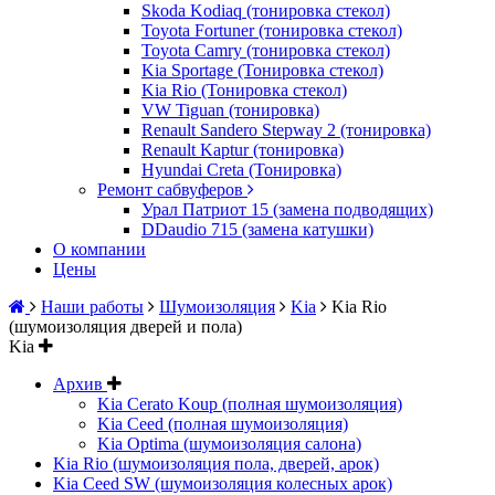
Skoda Kodiaq (тонировка стекол)
Toyota Fortuner (тонировка стекол)
Toyota Camry (тонировка стекол)
Kia Sportage (Тонировка стекол)
Kia Rio (Тонировка стекол)
VW Tiguan (тонировка)
Renault Sandero Stepway 2 (тонировка)
Renault Kaptur (тонировка)
Hyundai Creta (Тонировка)
Ремонт сабвуферов
Урал Патриот 15 (замена подводящих)
DDaudio 715 (замена катушки)
О компании
Цены
Наши работы
Шумоизоляция
Kia
Kia Rio
(шумоизоляция дверей и пола)
Kia
Архив
Kia Cerato Koup (полная шумоизоляция)
Kia Ceed (полная шумоизоляция)
Kia Optima (шумоизоляция салона)
Kia Rio (шумоизоляция пола, дверей, арок)
Kia Ceed SW (шумоизоляция колесных арок)