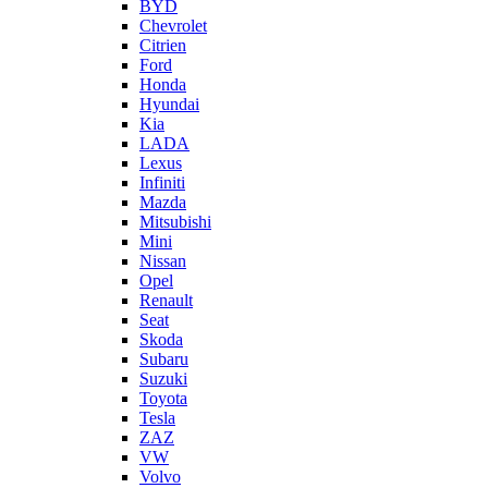
BYD
Chevrolet
Citrien
Ford
Honda
Hyundai
Kia
LADA
Lexus
Infiniti
Mazda
Mitsubishi
Mini
Nissan
Opel
Renault
Seat
Skoda
Subaru
Suzuki
Toyota
Tesla
ZAZ
VW
Volvo