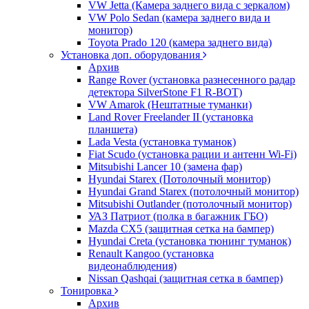
VW Jetta (Камера заднего вида с зеркалом)
VW Polo Sedan (камера заднего вида и
монитор)
Toyota Prado 120 (камера заднего вида)
Установка доп. оборудования
Архив
Range Rover (установка разнесенного радар
детектора SilverStone F1 R-BOT)
VW Amarok (Нештатные туманки)
Land Rover Freelander II (установка
планшета)
Lada Vesta (установка туманок)
Fiat Scudo (установка рации и антенн Wi-Fi)
Mitsubishi Lancer 10 (замена фар)
Hyundai Starex (Потолочный монитор)
Hyundai Grand Starex (потолочный монитор)
Mitsubishi Outlander (потолочный монитор)
УАЗ Патриот (полка в багажник ГБО)
Mazda CX5 (защитная сетка на бампер)
Hyundai Creta (установка тюнинг туманок)
Renault Kangoo (установка
видеонаблюдения)
Nissan Qashqai (защитная сетка в бампер)
Тонировка
Архив