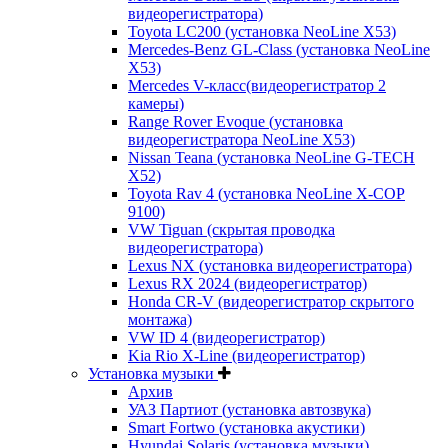
видеорегистратора)
Toyota LC200 (установка NeoLine X53)
Mercedes-Benz GL-Class (установка NeoLine
X53)
Mercedes V-класс(видеорегистратор 2
камеры)
Range Rover Evoque (установка
видеорегистратора NeoLine X53)
Nissan Teana (установка NeoLine G-TECH
X52)
Toyota Rav 4 (установка NeoLine X-COP
9100)
VW Tiguan (скрытая проводка
видеорегистратора)
Lexus NX (установка видеорегистратора)
Lexus RX 2024 (видеорегистратор)
Honda CR-V (видеорегистратор скрытого
монтажа)
VW ID 4 (видеорегистратор)
Kia Rio X-Line (видеорегистратор)
Установка музыки
Архив
УАЗ Партиот (установка автозвука)
Smart Fortwo (установка акустики)
Hyundai Solaris (установка музыки)