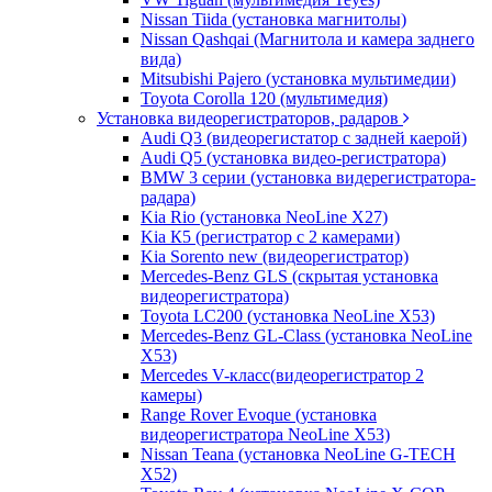
Nissan Tiida (установка магнитолы)
Nissan Qashqai (Магнитола и камера заднего
вида)
Mitsubishi Pajero (установка мультимедии)
Toyota Corolla 120 (мультимедия)
Установка видеорегистраторов, радаров
Audi Q3 (видеорегистатор с задней каерой)
Audi Q5 (установка видео-регистратора)
BMW 3 серии (установка видерегистратора-
радара)
Kia Rio (установка NeoLine X27)
Kia К5 (регистратор с 2 камерами)
Kia Sorento new (видеорегистратор)
Mercedes-Benz GLS (скрытая установка
видеорегистратора)
Toyota LC200 (установка NeoLine X53)
Mercedes-Benz GL-Class (установка NeoLine
X53)
Mercedes V-класс(видеорегистратор 2
камеры)
Range Rover Evoque (установка
видеорегистратора NeoLine X53)
Nissan Teana (установка NeoLine G-TECH
X52)