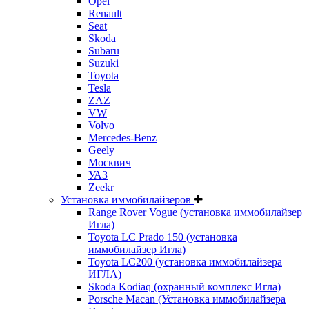
Opel
Renault
Seat
Skoda
Subaru
Suzuki
Toyota
Tesla
ZAZ
VW
Volvo
Mercedes-Benz
Geely
Москвич
УАЗ
Zeekr
Установка иммобилайзеров
Range Rover Vogue (установка иммобилайзер
Игла)
Toyota LC Prado 150 (установка
иммобилайзер Игла)
Toyota LC200 (установка иммобилайзера
ИГЛА)
Skoda Kodiaq (охранный комплекс Игла)
Porsche Macan (Установка иммобилайзера