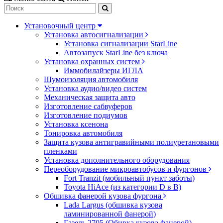
Установочный центр
Установка автосигнализации
Установка сигнализации StarLine
Автозапуск StarLine без ключа
Установка охранных систем
Иммобилайзеры ИГЛА
Шумоизоляция автомобиля
Установка аудио/видео систем
Механическая защита авто
Изготовление сабвуферов
Изготовление подиумов
Установка ксенона
Тонировка автомобиля
Защита кузова антигравийными полиуретановыми
пленками
Установка дополнительного оборудования
Переоборудование микроавтобусов и фургонов
Fort Tranzit (мобильный пункт заботы)
Toyota HiAce (из категории D в B)
Обшивка фанерой кузова фургона
Lada Largus (обшивка кузова
ламинированной фанерой)
Газель 2705 (Обивка кузова фанерой)