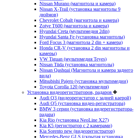
Nissan Murano (магнитола и камера)
Nissan X-Trail (установка магнитолы 9
дюймов)
Chevrolet Cobalt (магнитола и камера)
Zotye T600 (магнитола и камера)
Hyundai Creta (мультимедия 2din)
Hyundai Santa Fe (установка магнитолы)
Ford Focus 3 (магнитола 2 din + камера)
Honda CR-V (установка 2 din магнитолы и
камеры)
VW Tiguan (мультимедия Teyes)
Nissan Tiida (установка магнитолы)
Nissan Qashqai (Магнитола и камера заднего
вида)
Mitsubishi Pajero (установка мультимедии)
Toyota Corolla 120 (мультимедия)
Установка видеорегистраторов, радаров
Audi Q3 (видеорегистатор с задней каерой)
Audi Q5 (установка видео-регистратора)
BMW 3 серии (установка видерегистратора-
радара)
Kia Rio (установка NeoLine X27)
Kia К5 (регистратор с 2 камерами)
Kia Sorento new (видеорегистратор)
Mercedes-Benz GLS (скрытая установка