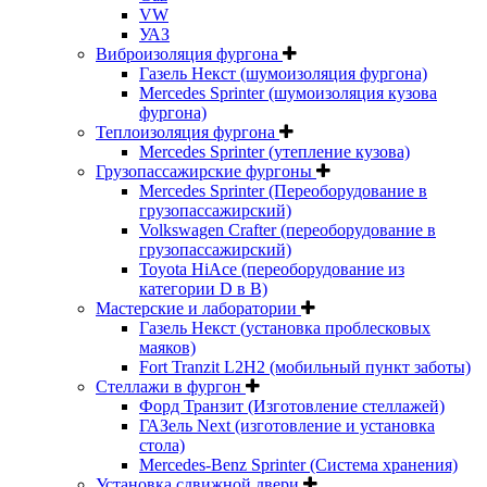
VW
УАЗ
Виброизоляция фургона
Газель Некст (шумоизоляция фургона)
Mercedes Sprinter (шумоизоляция кузова
фургона)
Теплоизоляция фургона
Mercedes Sprinter (утепление кузова)
Грузопассажирские фургоны
Mercedes Sprinter (Переоборудование в
грузопассажирский)
Volkswagen Crafter (переоборудование в
грузопассажирский)
Toyota HiAce (переоборудование из
категории D в B)
Мастерские и лаборатории
Газель Некст (установка проблесковых
маяков)
Fort Tranzit L2H2 (мобильный пункт заботы)
Стеллажи в фургон
Форд Транзит (Изготовление стеллажей)
ГАЗель Next (изготовление и установка
стола)
Mercedes-Benz Sprinter (Система хранения)
Установка сдвижной двери