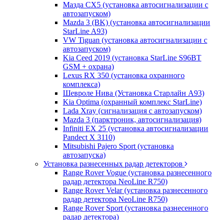
Мазда CХ5 (установка автосигнализации с
автозапуском)
Mazda 3 (BK) (установка автосигнализации
StarLine A93)
VW Tiguan (установка автосигнализации с
автозапуском)
Kia Ceed 2019 (установка StarLine S96BT
GSM + охрана)
Lexus RX 350 (установка охранного
комплекса)
Шевроле Нива (Установка Старлайн А93)
Kia Optima (охранный комплекс StarLine)
Lada Xray (сигнализация с автозапуском)
Mazda 3 (парктроник, автосигнализация)
Infiniti EX 25 (установка автосигнализации
Pandect X 3110)
Mitsubishi Pajero Sport (установка
автозапуска)
Установка разнесенных радар детекторов
Range Rover Vogue (установка разнесенного
радар детектора NeoLine R750)
Range Rover Velar (установка разнесенного
радар детектора NeoLine R750)
Range Rover Sport (установка разнесенного
радар детектора)