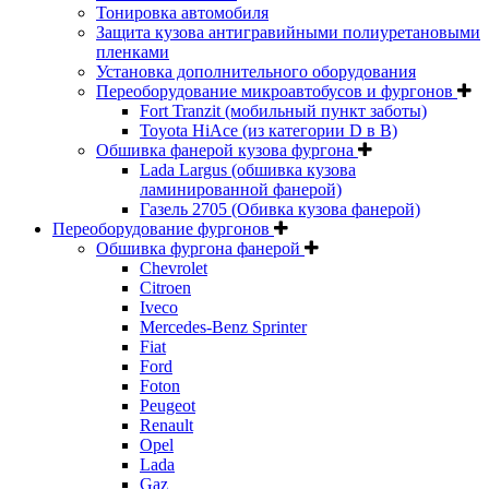
Тонировка автомобиля
Защита кузова антигравийными полиуретановыми
пленками
Установка дополнительного оборудования
Переоборудование микроавтобусов и фургонов
Fort Tranzit (мобильный пункт заботы)
Toyota HiAce (из категории D в B)
Обшивка фанерой кузова фургона
Lada Largus (обшивка кузова
ламинированной фанерой)
Газель 2705 (Обивка кузова фанерой)
Переоборудование фургонов
Обшивка фургона фанерой
Chevrolet
Citroen
Iveco
Mercedes-Benz Sprinter
Fiat
Ford
Foton
Peugeot
Renault
Opel
Lada
Gaz