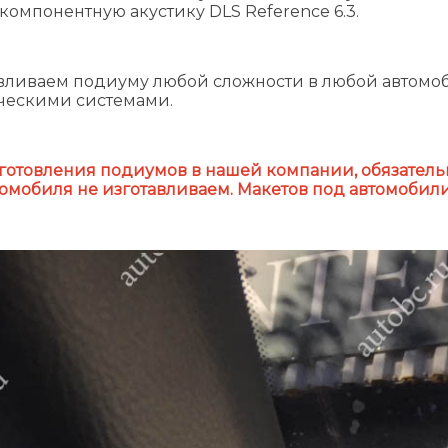
 компонентную акустику DLS Reference 6.3.
вливаем подиуму любой сложности в любой автомоб
ческими системами.
готовления подиумов в нашей компании, обязател
томобиля не изготавливаем. Макетов под автомобили 