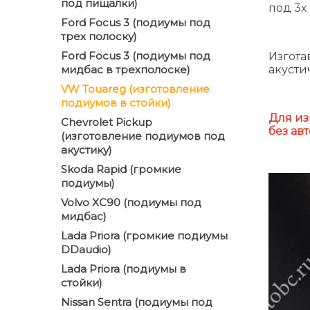
под пищалки)
под 3х
Ford Focus 3 (подиумы под
трех полоску)
Ford Focus 3 (подиумы под
Изгота
мидбас в трехполоске)
акусти
VW Touareg (изготовление
подиумов в стойки)
Для из
Chevrolet Pickup
без ав
(изготовление подиумов под
акустику)
Skoda Rapid (громкие
подиумы)
Volvo XC90 (подиумы под
мидбас)
Lada Priora (громкие подиумы
DDaudio)
Lada Priora (подиумы в
стойки)
Nissan Sentra (подиумы под